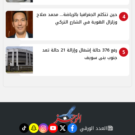
حين تتكلم الجغرافيا بالرياضة... محمد صلاح
4
وزلزال الهوية في الشارع التركي
رفع 376 حالة إشغال وإزالة 21 حالة تعد
5
جنوب بنى سويف
العدد الورقي
tiktok
snapchat
instagram
youtube
twitter
facebook
newspaper