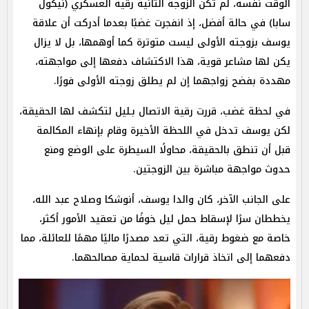
الوقت نفسه، لم تكن الزوجة الثانية رقية العسكري (نيكول
سابا) في حالة أفضل، إذ انفجرت غضبًا بعدما أدركت أن علاقة
يوسف بزوجته الأولى ليست متوترة كما أوهمها، بل لا يزال
يكن لها مشاعر قوية، هذا الاكتشاف دفعها إلى مواجهته،
مهددة بفضح زواجهما إن لم يطلق زوجته الأولى فورًا.
في لحظة غضب، قررت رقية الاتصال بـليل لتكشف لها الحقيقة،
لكن يوسف تدخل في اللحظة الأخيرة وقام بإنهاء المكالمة
قبل أن تنطق بالحقيقة، محاولًا السيطرة على الوضع ومنع
حدوث مواجهة مباشرة بين الزوجتين.
على الجانب الآخر، كان والدا يوسف، أنوشكا وصلاح عبد الله،
يخططان سرًا لإسقاط حمل ليل خوفًا من تعقيد الأمور أكثر،
خاصة مع ضغوط رقية، التي تعد مصدرًا ماليًا مهمًا للعائلة، مما
دفعهما إلى اتخاذ قرارات قاسية لحماية مصالحهما.