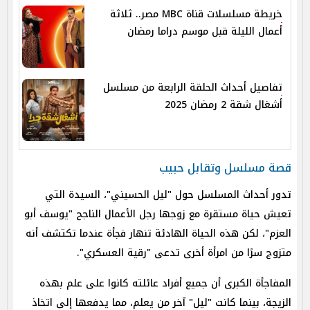
خريطة مسلسلات قناة MBC مصر.. ثلاثة
أعمال الليلة قبل موسم دراما رمضان
تفاصيل أحداث الحلقة الرابعة من مسلسل
أشغال شقة 2 رمضان 2025
قصة مسلسل وتقابل حبيب
تدور أحداث المسلسل حول "ليل الحسيني"، السيدة التي
تعيش حياة مستقرة مع زوجها رجل الأعمال الناجح "يوسف أبو
العزم"، لكن هذه الحياة الهادئة تنهار فجأة عندما تكتشف أنه
متزوج سرًا من امرأة أخرى تدعى "رقية العسكري".
المفاجأة الكبرى أن جميع أفراد عائلته كانوا على علم بهذه
الزيجة، بينما كانت "ليل" آخر من يعلم، مما يدفعها إلى اتخاذ