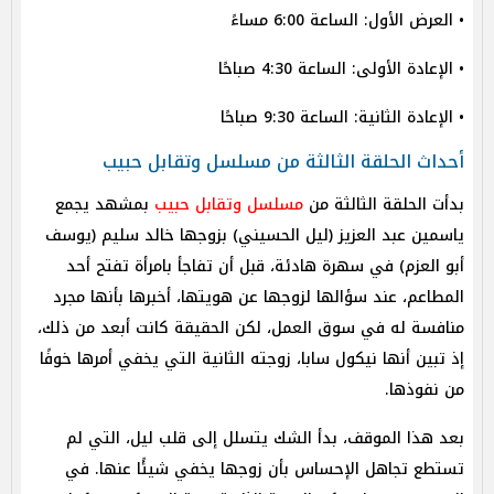
• العرض الأول: الساعة 6:00 مساءً
• الإعادة الأولى: الساعة 4:30 صباحًا
• الإعادة الثانية: الساعة 9:30 صباحًا
أحداث الحلقة الثالثة من مسلسل وتقابل حبيب
بدأت الحلقة الثالثة من
مسلسل وتقابل حبيب
بمشهد يجمع
ياسمين عبد العزيز (ليل الحسيني) بزوجها خالد سليم (يوسف
أبو العزم) في سهرة هادئة، قبل أن تفاجأ بامرأة تفتح أحد
المطاعم، عند سؤالها لزوجها عن هويتها، أخبرها بأنها مجرد
منافسة له في سوق العمل، لكن الحقيقة كانت أبعد من ذلك،
إذ تبين أنها نيكول سابا، زوجته الثانية التي يخفي أمرها خوفًا
من نفوذها.
بعد هذا الموقف، بدأ الشك يتسلل إلى قلب ليل، التي لم
تستطع تجاهل الإحساس بأن زوجها يخفي شيئًا عنها. في