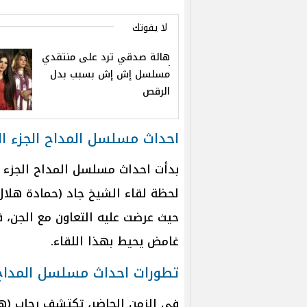
لا يفوتك
هالة صدقي ترد على منتقدي
مسلسل إش إش بسبب بدل
الرقص
احداث مسلسل المداح الجزء ال
لحظة لقاء الشيخ جاد (حمادة هلا
حيث عرضت عليه التعاون مع الجن، 
غامض يحيط بهذا اللقاء.
تطورات احداث مسلسل المداح ا
في الزمن الحاضر، تكتشف رحاب (هب