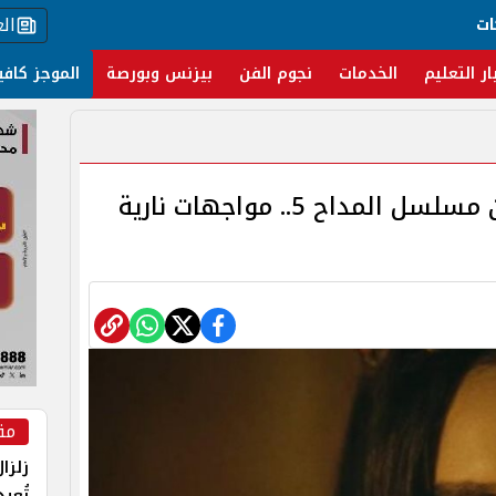
ال
ات
ار التعليم
الخدمات
نجوم الفن
بيزنس وبورصة
الموجز كافي
تفاصيل الحلقة الخامسة من مسلسل المداح 5.. مواجهات نارية
مق
زلزا
تُعي