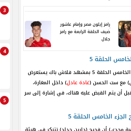
3
رامز إيلون مصر وإمام عاشور
ضيف الحلقة الرابعة مع رامز
جلال
4
خامس الحلقة 5
بدأت احداث مسلسل المداح الجزء الخامس الحلقة 5 بمشهد فلاش باك يستعرض
ل) مع ست الحسن (
غادة عادل
) داخل المغارة،
قبل أن يتم القبض عليه هناك، في إشارة إلى سر
5
لجزء الخامس الحلقة 5
ة مجدي) أن فحيح (دارين حداد) تتنكر في هيئة