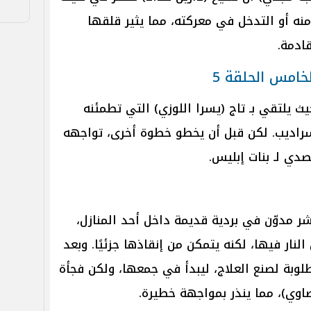
منه أو التدخل في معركته، مما يثير قلقها
قادمة.
خامس الحلقة 5
ث يلتقي بـ تاج (يسرا اللوزي) التي تطمئنه
راديب. لكن قبل أن يخطو خطوة أخرى، تواجهه
صدي لـ بنات إبليس.
ر مدوّن في بردية قديمة داخل أحد المنازل،
النار فيها، لكنه يتمكن من إنقاذها جزئيًا. وبعد
طلوبة لصنع العلاج، ليبدأ في جمعها، ولكن فجأة
صاوي)، مما ينذر بمواجهة خطيرة.