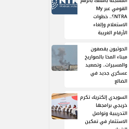
المسجلة باسمك بالرقم
القومي عبر My
NTRA؟.. خطوات
الاستعلام وإلغاء
الأرقام الغريبة
الحوثيون يقصفون
ميناء المخا بالصواريخ
والمسيرات.. وتصعيد
عسكري جديد في
الضالع
السويدي إلكتريك تكرم
خريجي برامجها
التدريبية وتواصل
الاستثمار في تمكين