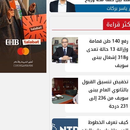
ان
 ياسر بركات
كثر قراءة
رفع 140 طن قمامة
وإزالة 13 حالة تعدى
و318 إشغال ببنى
سويف
تخفيض تنسيق القبول
بالثانوي العام ببنى
سويف من 236 إلى
231 درجة
كيف تعرف الخطوط