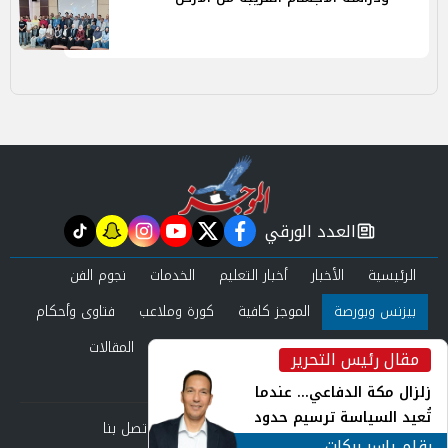
العدد الورقي
tiktok
snapchat
instagram
youtube
twitter
facebook
newspaper
الرئيسية
الأخبار
أخبار التعليم
الخدمات
نجوم الفن
بيزنس وبورصة
الموجز كافية
كورة وملاعب
فتاوى وأحكام
صحة وجمال
عرب وعالم
حوادث ومحاكم
المقالات
مقال رئيس التحرير
inst
العدد الورقي
زلزال مكة الدفاعي... عندما
تُعيد السياسة ترسيم حدود
من نحن
سياسة الخصوصية
اتصل بنا
الأمن القومي العربي
بقلم ياسر بركات