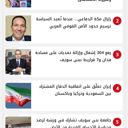
زلزال مكة الدفاعي... عندما تُعيد السياسة
2
ترسيم حدود الأمن القومي العربي
رفع 304 إشغال وإزالة تعديات على مساحة
3
فدان و7 قراريط ببنى سويف
إيران تعلّق على اتفاقية الدفاع المشترك
4
بين السعودية وتركيا وباكستان
جامعة بني سويف تشارك في ورشة لرصد
5
ودراسة الأجسام القريبة من الأرض