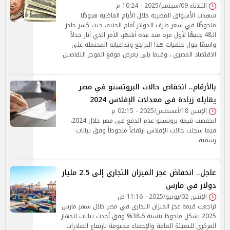
الثلاثاء 09/سبتمبر/2025 - 10:24 م
شهدت الأسواق المصرية خلال الأيام الماضية هبوطًا
ملحوظًا في سعر صرف الدولار أمام الجنيه، حيث كسر حاجز
الـ48 جنيهًا لأول مرة منذ عدة أشهر، الأمر الذي أثار جدلاً
واسعًا حول خلفيات هذا التراجع وتداعياته المحتملة على
الاقتصاد المصري ، وفيما يلى يعرض موقع الموجز التفاصيل.
بالأرقام.. انخفاض حالات البروتستو في مصر
يقابله زيادة في معدلات الإفلاس 2024
الإثنين 18/أغسطس/2025 - 02:15 م
انخفضت قيمة بروتستو عدم الدفع في مصر خلال 2024،
فيما سجلت حالات الإفلاس ارتفاعاً ملحوظاً وفق بيانات
رسمية
عاجل.. انخفاض عجز الميزان التجاري إلى 2.5 مليار
دولار في مارس
الإثنين 02/يونيو/2025 - 11:16 ص
تراجعت قيمة عجز الميزان التجاري في مصر خلال شهر مارس
2025 بشكل ملحوظ بنسبة 38.6% وفق أحدث بيانات للجهاز
المركزي للتعبئة العامة والإحصاء مدعومة بارتفاع الصادرات