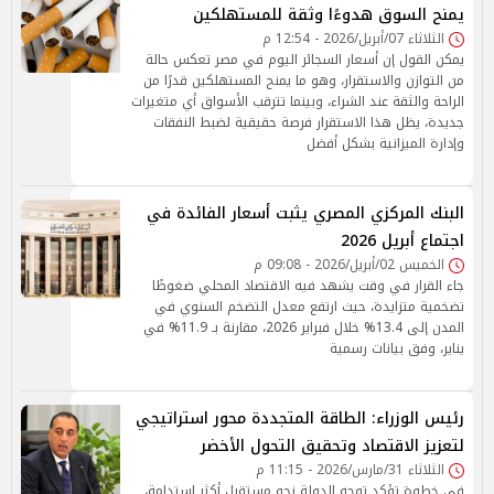
يمنح السوق هدوءًا وثقة للمستهلكين
الثلاثاء 07/أبريل/2026 - 12:54 م
يمكن القول إن أسعار السجائر اليوم في مصر تعكس حالة
من التوازن والاستقرار، وهو ما يمنح المستهلكين قدرًا من
الراحة والثقة عند الشراء، وبينما تترقب الأسواق أي متغيرات
جديدة، يظل هذا الاستقرار فرصة حقيقية لضبط النفقات
وإدارة الميزانية بشكل أفضل
البنك المركزي المصري يثبت أسعار الفائدة في
اجتماع أبريل 2026
الخميس 02/أبريل/2026 - 09:08 م
جاء القرار في وقت يشهد فيه الاقتصاد المحلي ضغوطًا
تضخمية متزايدة، حيث ارتفع معدل التضخم السنوي في
المدن إلى 13.4% خلال فبراير 2026، مقارنة بـ 11.9% في
يناير، وفق بيانات رسمية
رئيس الوزراء: الطاقة المتجددة محور استراتيجي
لتعزيز الاقتصاد وتحقيق التحول الأخضر
الثلاثاء 31/مارس/2026 - 11:15 م
في خطوة تؤكد توجه الدولة نحو مستقبل أكثر استدامة،