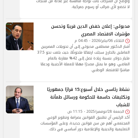
وأوضح أن الشركات باتت تواجه منافسة غير عادلة من منتجات
لا تخضع لأي ضرائب أو رسوم جمركية.
مدبولي: إعلان خفض الدين قريبًا وتحسن
مؤشرات الاقتصاد المصري
الثلاثاء 06/يناير/2026 - 04:45 م
أشار الدكتور مصطفى مدبولي إلى أن تحويلات المصريين
العاملين بالخارج سجلت ارتفاعًا ملحوظًا، حيث بلغت نحو 37.5
مليار دولار، بنسبة زيادة تصل إلى 42% مقارنة بالعام
الماضي، وهو ما يمثل مصدرًا مهمًا للعملة الأجنبية ودعمًا
مباشرًا للاقتصاد الوطني.
نشاط رئاسي خلال أسبوع:15 قرارًا جمهوريًا
وتكليفات حاسمة للحكومة ورسائل طمأنة
للشباب
الجمعة 28/نوفمبر/2025 - 11:15 ص
أكد الرئيس أن تطبيق القوانين بصرامة وتطوير الوعي
المجتمعي أهم من سن قوانين جديدة، وعلى المؤسسات
التعليمية والدينية والإعلامية دور أساسي في ذلك.