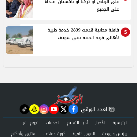
على الرياض أو تركيا أو باكستان اعتداءً
على الجميع
قافلة مجانية قدمت 2839 خدمة طبية
5
لأهالي قرية الحيبة ببنى سويف
العدد الورقي
tiktok
snapchat
instagram
youtube
twitter
facebook
newspaper
الرئيسية
الأخبار
أخبار التعليم
الخدمات
نجوم الفن
بيزنس وبورصة
الموجز كافية
كورة وملاعب
فتاوى وأحكام