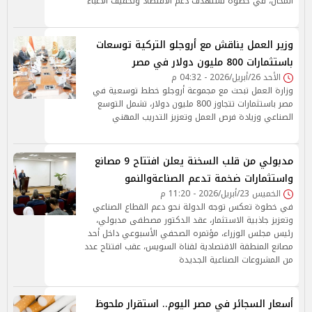
المحال، في خطوة تستهدف دعم الاقتصاد وتخفيف الأعباء
وزير العمل يناقش مع أروجلو التركية توسعات
باستثمارات 800 مليون دولار في مصر
الأحد 26/أبريل/2026 - 04:32 م
وزارة العمل تبحث مع مجموعة أروجلو خطط توسعية في
مصر باستثمارات تتجاوز 800 مليون دولار، تشمل التوسع
الصناعي وزيادة فرص العمل وتعزيز التدريب المهني
مدبولي من قلب السخنة يعلن افتتاح 9 مصانع
واستثمارات ضخمة تدعم الصناعةوالنمو
الخميس 23/أبريل/2026 - 11:20 م
في خطوة تعكس توجه الدولة نحو دعم القطاع الصناعي
وتعزيز جاذبية الاستثمار، عقد الدكتور مصطفى مدبولي،
رئيس مجلس الوزراء، مؤتمره الصحفي الأسبوعي داخل أحد
مصانع المنطقة الاقتصادية لقناة السويس، عقب افتتاح عدد
من المشروعات الصناعية الجديدة
أسعار السجائر في مصر اليوم.. استقرار ملحوظ