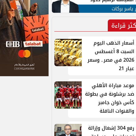
ن القومي العربي
 ياسر بركات
كثر قراءة
أسعار الذهب اليوم
السبت 8 أغسطس
2026 في مصر.. وسعر
عيار 21
موعد مباراة الأهلي
ضد برشلونة في بطولة
كأس خوان جامبر
والقنوات الناقلة
رفع 304 إشغال وإزالة