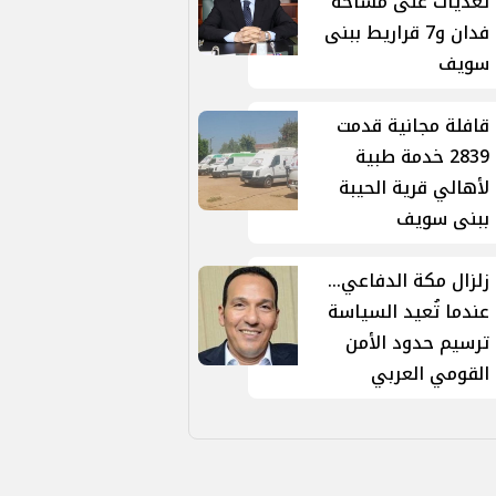
تعديات على مساحة
فدان و7 قراريط ببنى
سويف
قافلة مجانية قدمت
2839 خدمة طبية
لأهالي قرية الحيبة
ببنى سويف
زلزال مكة الدفاعي...
عندما تُعيد السياسة
ترسيم حدود الأمن
القومي العربي