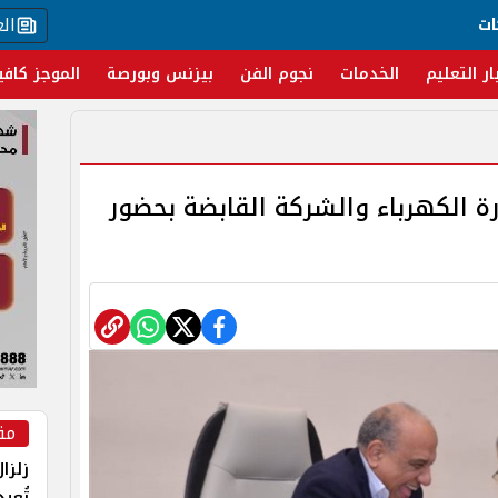
ال
ات
ار التعليم
الخدمات
نجوم الفن
بيزنس وبورصة
الموجز كافي
رة الكهرباء والشركة القابضة بحضور
مق
زلزا
تُعي