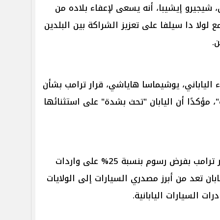
ن، شيجيرو إيشيبا، أنه يسعى لإعفاء بلاده من
ع لولا دا سيلفا على تعزيز الشراكة بين البلدين
ن.
 الياباني، يوشيماسا هاياشي، قرار ترامب بشأن
، مؤكدًا أن اليابان "تحث بشدة" على استثنائها
وجاءت تلك تصريحات في أعقاب قرار ترامب بفرض رسوم بنسبة 25% على واردات
ابان تعد من أبرز مصدري السيارات إلى الولايات
رات السيارات اليابانية.