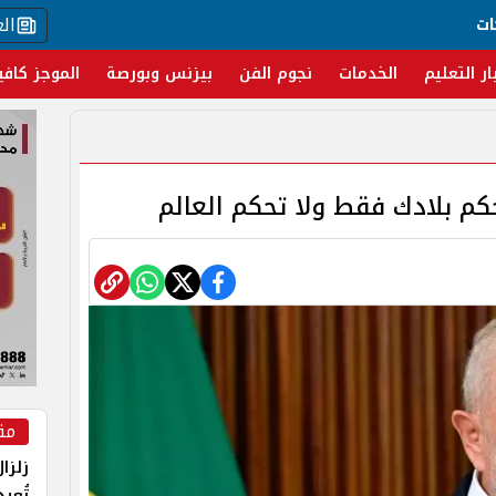
ال
ات
ار التعليم
الخدمات
نجوم الفن
بيزنس وبورصة
الموجز كافي
حكم بلادك فقط ولا تحكم العالم
مق
زلزا
تُعي