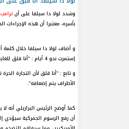
لولا دا سيلفا: أنا قلِق على 
وشدد لولا دا سيلفا على أن
ترامب
ر
بأسره، معتبرا أن هذه الإجراءات الح
و أضاف لولا دا سيلفا خلال كلمة أل
إستمرت نحو 4 أيام : "أنا قلق للغاية بشأن سلوك الحكومة الأمريكية".
و تابع : "أنا قلق لأن التجارة الحرة
الأطراف يتم إضعافه".
كما أوضح الرئيس البرازيلي أنه لا 
أن رفع الرسوم الجمركية سيؤدي إل
الأمريكيين، مما سيفاقم التضخم وي