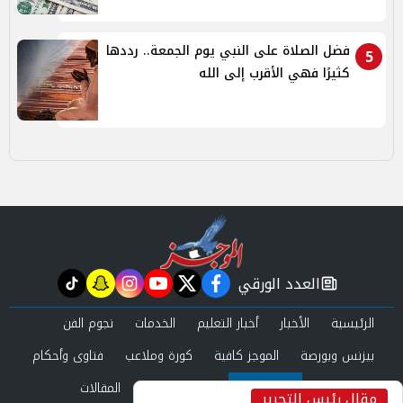
فضل الصلاة على النبي يوم الجمعة.. رددها
5
كثيرًا فهي الأقرب إلى الله
العدد الورقي
tiktok
snapchat
instagram
youtube
twitter
facebook
newspaper
الرئيسية
الأخبار
أخبار التعليم
الخدمات
نجوم الفن
بيزنس وبورصة
الموجز كافية
كورة وملاعب
فتاوى وأحكام
صحة وجمال
عرب وعالم
حوادث ومحاكم
المقالات
مقال رئيس التحرير