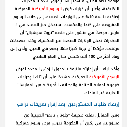
موقفه تجاه الصين، متهمًا إياها بإغراق بلاده بالمخدرات
التخليقية، وأعلن أن قرارات فرض
الرسوم الأمريكية
الجمركية
إضافية بنسبة 10% على الواردات الصينية، إلى جانب الرسوم
المفروضة على كندا والمكسيك، ستدخل حيز التنفيذ في 4
مارس، موضحًأ في منشور على منصة “تروث سوشيال” أن
المخدرات تدخل الولايات المتحدة عبر المكسيك وكندا بمعدلات
مرتفعة، مؤكدًا أن جزءًا كبيرًا منها يصنع في الصين، وأدى إلى
وفاة أكثر من 100 ألف شخص خلال العام الماضي.
وأكد ترامب أن إدارته ملتزمة بالجدول الزمني المحدد لفرض
الرسوم الأمريكية
الجمركية، مشددًا على أن تلك الإجراءات
ضرورية لحماية الصناعة والوظائف الأمريكية من الممارسات
التجارية غير العادلة.
إرتفاع طلبات المستوردين بعد إقرار تعريفات ترامب
وفي المقابل، نقلت صحيفة “جلوبال تايمز” الصينية عن
مسؤولين في بكين أن الحكومة تدرس فرض رسوم جمركية