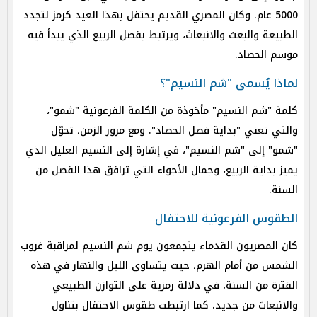
5000 عام. وكان المصري القديم يحتفل بهذا العيد كرمز لتجدد
الطبيعة والبعث والانبعاث، ويرتبط بفصل الربيع الذي يبدأ فيه
موسم الحصاد.
لماذا يُسمى "شم النسيم"؟
كلمة "شم النسيم" مأخوذة من الكلمة الفرعونية "شمو"،
والتي تعني "بداية فصل الحصاد". ومع مرور الزمن، تحوّل
"شمو" إلى "شم النسيم"، في إشارة إلى النسيم العليل الذي
يميز بداية الربيع، وجمال الأجواء التي ترافق هذا الفصل من
السنة.
الطقوس الفرعونية للاحتفال
كان المصريون القدماء يتجمعون يوم شم النسيم لمراقبة غروب
الشمس من أمام الهرم، حيث يتساوى الليل والنهار في هذه
الفترة من السنة، في دلالة رمزية على التوازن الطبيعي
والانبعاث من جديد. كما ارتبطت طقوس الاحتفال بتناول