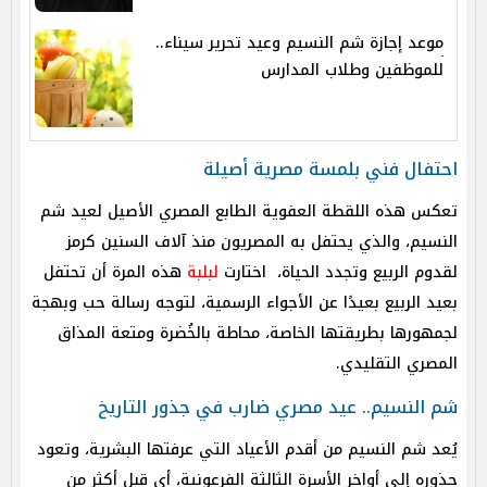
موعد إجازة شم النسيم وعيد تحرير سيناء..
للموظفين وطلاب المدارس
احتفال فني بلمسة مصرية أصيلة
تعكس هذه اللقطة العفوية الطابع المصري الأصيل لعيد شم
النسيم، والذي يحتفل به المصريون منذ آلاف السنين كرمز
لقدوم الربيع وتجدد الحياة، اختارت
لبلبة
هذه المرة أن تحتفل
بعيد الربيع بعيدًا عن الأجواء الرسمية، لتوجه رسالة حب وبهجة
لجمهورها بطريقتها الخاصة، محاطة بالخُضرة ومتعة المذاق
المصري التقليدي.
شم النسيم.. عيد مصري ضارب في جذور التاريخ
يُعد شم النسيم من أقدم الأعياد التي عرفتها البشرية، وتعود
جذوره إلى أواخر الأسرة الثالثة الفرعونية، أي قبل أكثر من