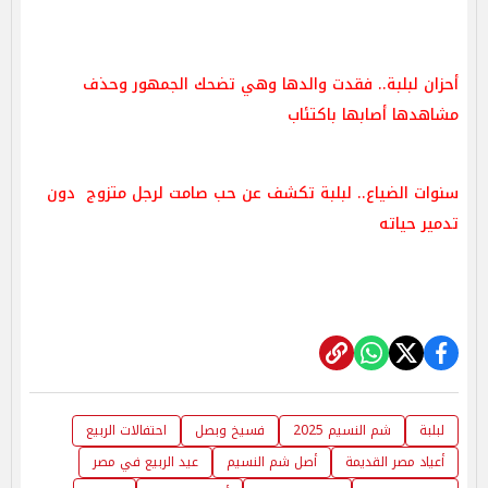
أحزان لبلبة.. فقدت والدها وهي تضحك الجمهور وحذف
مشاهدها أصابها باكتئاب
سنوات الضياع.. لبلبة تكشف عن حب صامت لرجل متزوج دون
تدمير حياته
لبلبة
شم النسيم 2025
فسيخ وبصل
احتفالات الربيع
أعياد مصر القديمة
أصل شم النسيم
عيد الربيع في مصر