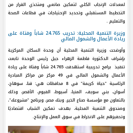
لمعدلات الإنجاب الكلي لتمكين صانعي ومتخذي القرار من
التخطيط المستقبلي وتحديد الإحتياجات في قطاعات الصحة
والتعليم .
وزيرة التنمية المحلية: تدريب 24.765 شاباً وفتاة على
ريادة الأعمال والشمول المالي
وأوضحت وزيرة التنمية المحلية أن وحدة السكان المركزية
بإشراف الدكتورة فاطمة الزهراء جيل رئيس الوحدة تابعت
تنفيذ برامج تدريبية استهدفت 24.765 شاباً وفتاة على ريادة
الأعمال والشمول المالي في 49 مركز من مراكز المبادرة
الرئاسية "حياة كريمة" في 8 محافظات هي: قنا، سوهاج،
أسوان، بني سويف، المنيا، أسيوط، الفيوم، الأقصر، وذلك
بالتعاون مع مؤسسة صناع الخير، وبنك مصر، وبرنامج "مشروعك"،
وصندوق التنمية المحلية، بهدف تمكين الشباب اقتصاديًا
وتحفيزهم على الانخراط في سوق العمل والإنتاج.