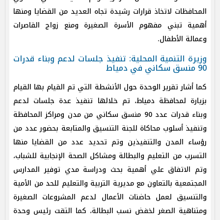
المحافظات لاتخاذ قرارات رشيدة تجاه العديد من القضايا ومنها
أهمية تبني مفهوم الأسرة الصغيرة ومنع زواج القاصرات
وعمالة الأطفال.
وزيرة التنمية المحلية: تنفيذ جلسات لدعم وبناء قدرات
90 منسق سكاني في دمياط
كما أشار تقرير الوحدة حول الأنشطة التي تم القيام بها القيام
بزيارة لمحافظة دمياط، تم خلالها تنفيذ عدة جلسات لدعم
وبناء قدرات عدد 90 منسق سكاني من مدن ومراكز المحافظة
وتنفيذ أسلوب محاكاة للجنة التنسيق والمتابعة بحضور عدد من
رؤساء المدن والتنفيذين وتم تحديد عدد من القضايا منها
التسرب من التعليم والبطالة ومشاكل الصحة الإنجابية للشباب،
وتم الاتفاق علي أهمية بحث ودراسة مدي توفير المدارس
المجتمعية بالتعاون مع مديرية التربية والتعليم للحد من الأمية
والتنسيق لعمل حاضنات الأعمال لدعم المشروعات الصغيرة
ومتناهية الصغر لخفض نسب البطالة، كما التقت رئيس وحدة