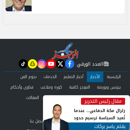
العدد الورقي
tiktok
snapchat
instagram
youtube
twitter
facebook
newspaper
الرئيسية
الأخبار
أخبار التعليم
الخدمات
نجوم الفن
بيزنس وبورصة
الموجز كافية
كورة وملاعب
فتاوى وأحكام
صحة وجمال
عرب وعالم
حوادث ومحاكم
المقالات
مقال رئيس التحرير
inst
العدد الورقي
زلزال مكة الدفاعي... عندما
تُعيد السياسة ترسيم حدود
من نحن
سياسة الخصوصية
اتصل بنا
الأمن القومي العربي
بقلم ياسر بركات