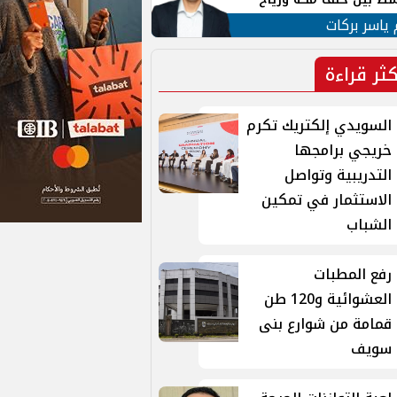
ان
 ياسر بركات
كثر قراءة
السويدي إلكتريك تكرم
خريجي برامجها
التدريبية وتواصل
الاستثمار في تمكين
الشباب
رفع المطبات
العشوائية و120 طن
قمامة من شوارع بنى
سويف