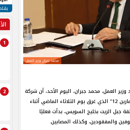
طهر
بقلم
الأ
1
محمد جبران وزير العمل
د وزير العمل، محمد جبران، اليوم الأحد، أن شركة
2
"أديس"، المالكة للبارج البحري "أدمارين 12" الذي غرق يوم الثلاثاء الماضي أثناء
قة جبل الزيت بخليج السويس، بدأت فعليًا
وفين والمفقودين، وكذلك المصابين.