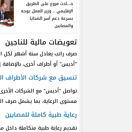
حـ.ـادث مروع على الطريق
الإقليمي .. وزير العمل يوجه
بسرعة دعم أسر الضحايا
والمصابين
تعويضات مالية للناجين
صرف راتب يعادل ستة أشهر لكل ال
"أديس" أو أطراف أخرى، بالإضافة 
تنسيق مع شركات الأطراف ال
تواصل "أديس" مع الشركات الأخر
مستوى الرعاية، بما يشمل صرف الر
رعاية طبية كاملة للمصابين
تقديم رعاية طبية متكاملة داخل مص