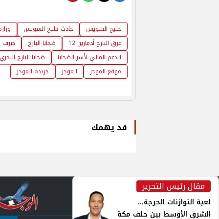
خليج السويس
حادث خليج السويس
وزارة
غرق البارج أدمارين 12
ضحايا البارج
صرف ال
الدعم المالي لأسر الضحايا
ضحايا البارج البحري
موقع الموجز
الموجز
جريدة الموجز
قد يهمك
مقال رئيس التحرير
inst
لعبة التوازنات الحرجة...
الشرق الأوسط بين حلف مكة