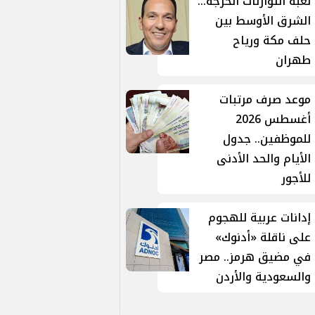
لعبة التوازنات الحرجة...
الشرق الأوسط بين
حلف مكة ورياح
طهران
موعد صرف مرتبات
أغسطس 2026
للموظفين.. جدول
الأيام والحد الأدنى
للأجور
إدانات عربية للهجوم
على ناقلة «أدنوك»
في مضيق هرمز.. مصر
والسعودية والأردن