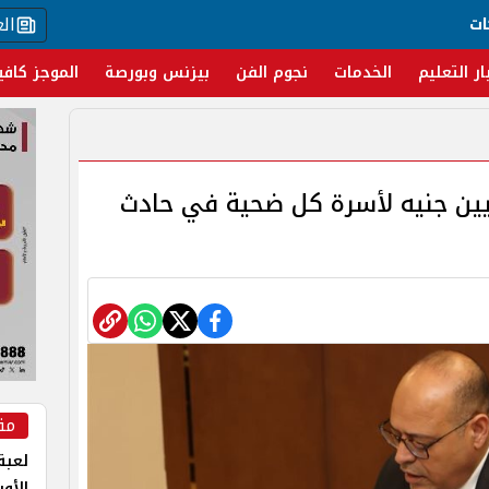
ال
ات
ار التعليم
الخدمات
نجوم الفن
بيزنس وبورصة
الموجز كافي
لعمل: بدء صرف 5 ملايين جنيه لأسرة كل ضحية في حادث
مق
لعبة 
الأو