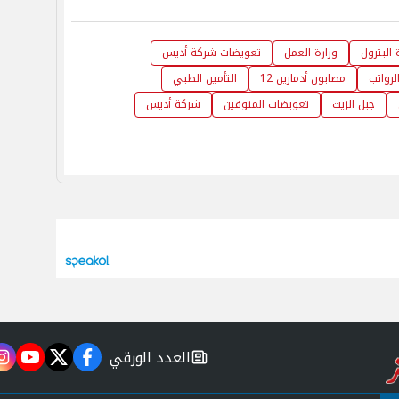
 البترول
وزارة العمل
تعويضات شركة أديس
رواتب
مصابون أدمارين 12
التأمين الطبي
جبل الزيت
تعويضات المتوفين
شركة أديس
العدد الورقي
m
utube
twitter
facebook
newspaper