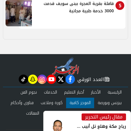
قافلة بقرية العجرة ببنى سويف قدمت
5
3000 خدمة طبية مجانية
العدد الورقي
tiktok
snapchat
instagram
youtube
twitter
facebook
newspaper
الرئيسية
الأخبار
أخبار التعليم
الخدمات
نجوم الفن
بيزنس وبورصة
الموجز كافية
كورة وملاعب
فتاوى وأحكام
صحة وجمال
عرب وعالم
حوادث ومحاكم
المقالات
مقال رئيس التحرير
inst
العدد الورقي
رياح مكة وهلع تل أبيب ...