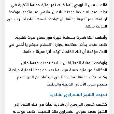
قالت شمس البارودي إنها كانت تمر بفترة حملها الأخيرة في
نجلها عبدالله عندما فوجئت باتصال هاتفي غير متوقع، موضحة
أن ابنها عمر أخبرها وقتها بأن “واحدة اسمها شادية” ترغب في
الحديث معها.
وأضافت أنها شعرت بسعادة كبيرة فور سماع صوت شادية،
خاصة عندما بدأت المكالمة بعبارة: “السلام عليكم يا أختي في
الله”، مؤكدة أن تلك الكلمات تركت أثرًا عميقًا داخلها.
وأوضحت الفنانة المعتزلة أن شادية تحدثت معها خلال
المكالمة عن فترة صعبة مرت بها بعد خضوعها لعملية جراحية،
وكيف بدأت وقتها تفكر جديًا في الابتعاد عن الفن وعدم
تقديم سوى الأغاني الدينية والوطنية.
نصيحة الشيخ الشعراوي لشادية
كشفت شمس البارودي أن شادية لجأت في تلك الفترة إلى
الشيخ محمد متولي الشعراوي طلبًا للنصيحة، خاصة مع حالة