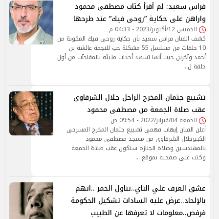
فراس سعيد: لم أقرأ كتاب مصطفى محمود
واراهن على حكاية ”روحى فيك” عند طرحها
الخميس 12/أكتوبر/2023 - 04:33 م
كشف الفنان فراس سعيد بأن حكاية روحى فيك المكونة من
10 حلقات من مسلسل 55 مشكلة حب للنجمة عائشة بن
أحمد وآخرين حيث أنها تشهد أحداث مليئة بالمفاجآت من أول
حلقة ل…
تشييع جثمان المخرج الراحل جلال الشرقاوى
عقب صلاة الجمعة من مصطفى محمود
الجمعة 04/فبراير/2022 - 09:54 ص
أعلن الفنان إيهاب فهمى تشييع جثمان المخرج المسرحى
الكبيرجلال الشرقاوى من مسجد مصطفى محمود
بالمهندسين وصلاة الجنازة ستكون عقب صلاة الجمعة
وكتب على صفحته بموقع …
عشق العزف علي الناي..تناول الخمر ..اتهم
بالإلحاد..عرض عليه السادات تشكيل الحكومة
فرفض..معلومات لا تعرفها عن الطبيب