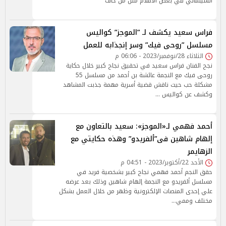
السينمائي في بعض الأفلام مثل من خاف
فراس سعيد يكشف لـ ”الموجز” كواليس
مسلسل ”روحى فيك” وسر إنجذابه للعمل
الثلاثاء 28/نوفمبر/2023 - 06:06 م
نجح الفنان فراس سعيد في تحقيق نجاح كبير خلال حكاية
روحى فيك مع النجمة عائشة بن أحمد من مسلسل 55
مشكلة حب حيث ناقش قضية أسرية مهمة جذبت المشاهد
وكشف عن كواليس …
أحمد فهمي لـ«الموجز»: سعيد بالتعاون مع
إلهام شاهين فى”ألفريدو” وهذه حكايتي مع
الزهايمر
الأحد 22/أكتوبر/2023 - 04:51 م
حقق النجم أحمد فهمي نجاح كبير بشخصية فريد في
مسلسل ألفريدو مع النجمة إلهام شاهين وذلك بعد عرضه
علي إحدى المنصات الإلكترونية وظهر من خلال العمل بشكل
مختلف وممي…