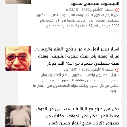
الفيلسوف مصطفى محمود
السبت 31/أكتوبر/2020 - 02:18 م
تحل اليوم الذكرى الـ 11 لوفاة الفيلسوف الطبيب الدكتور
مصطفى محمود الذي رحل عن عالمنا فى 31 أكتوبر عام
2009 عن عمر ناهز 87 عاما تاركا خلفه تراثا ضخما من
المؤلف…
أسرار تنشر لأول مرة عن برنامج ”العلم والإيمان”..
مبارك أوقفه بأمر نفذه صفوت الشريف.. وهذه
قصة مصطفى محمود مع الـ15 ألف دولار
السبت 10/أكتوبر/2020 - 12:01 ص
لا يزال المصريون والعرب يتذكرون برنامج العلم والإيمان
والذي كان ي عرض على شاشة التلفزيون المصري يوم
الاثنين من كل أسبوع ويلتف حوله المشاهدون في انتظار ما
سيقو…
دخل في صراع مع الرقابة بسبب شئ من الخوف
وعبدالناصر تدخل لحل الموقف..حكايات من
صندوق ذكريات مخرج الثوار حسين كمال