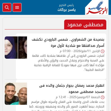
رئيس التحرير
ياسر بركات
مصطفى محمود
بنصيحة من الشعراوي.. شمس البارودي تكشف
أسرار صداقتها مع شادية لأول مرة
الإثنين 11/مايو/2026 - 07:00 م
أشارت شمس البارودي إلى أن علاقتها بشادية كانت قائمة
على المحبة والاحترام وتبادل الحديث والرؤى والأحلام،
مؤكدة أنها كانت ترى فيها نموذجًا للفنانة الراقية صاحبة
“الخاتمة الطيبة”.
انهيار محمد رمضان بجوار جثمان والده فى
مسجد مصطفى محمود
الجمعة 07/نوفمبر/2025 - 12:41 م
بدت علامات الحزن واضحة على الفنان وأسرته طوال مراسم
الجنازة، بينما أظهرت الصور تأثر والدته وشقيقه وزوجته. كما