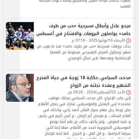
ظهرت لحظات قراءة القرآن والتشييع وسط دعوات بالرحمة
للفقيد
ميدو عادل وأبطال مسرحية «حب من طرف
حامد» يواصلون البروفات..والافتتاح في أغسطس
الأربعاء 16/يوليو/2025 - 07:16 م
بدأت بروفات مسرحية «حب من طرف حامد» منذ ما يقرب من
شهر، ويتناول العرض المسرحي مجموعة من القضايا
الإجتماعية ويقدمها على شكل كوميدي
مدحت السباعي..حكاية 18 زوجة في حياة المخرج
الشهير وعقدة نجلته من الزواج
الأحد 25/أغسطس/2024 - 09:28 ص
إلى جانب الإخراج، كان مدحت السباعي يمتلك مواهب
متعددة في التمثيل والموسيقى. شارك في بعض الأفلام
مثل زوجة رجل مهم بجوار الفنان أحمد زكي، وكذلك في
أفلام الستات ، و فرسان آخر الزمان ، و آيس كريم في جليم ،
و عليه العوض . ولم يكتفِ بذلك، بل قام أيضًا بوضع
الموسيقى التصويرية لعدد من الأفلام، منها إحنا اللي
سرقنا الحرامية ، و فل الفل ، و الجريح . كما اتجه للإنتاج