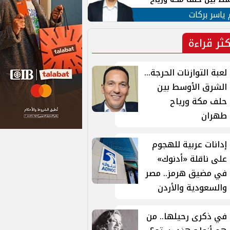
ان
 ياسر بركات
كثر قراءة
لعبة التوازنات الحرجة...
الشرق الأوسط بين
حلف مكة ورياح
طهران
إدانات عربية للهجوم
على ناقلة «أدنوك»
في مضيق هرمز.. مصر
والسعودية والأردن
في ذكرى رحيلها.. من