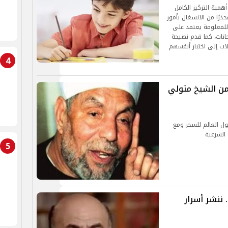
همية التركيز الكامل
ذرًا من الانشغال بأمور
 للمعلومة يعتمد على
حانات، كما قدم نصيحة
اب إلى اختبار أنفسهم
4
من الشيخ متولي
ول العالم للسحر ومع
 الشرعية
5
 ننشر أسرار