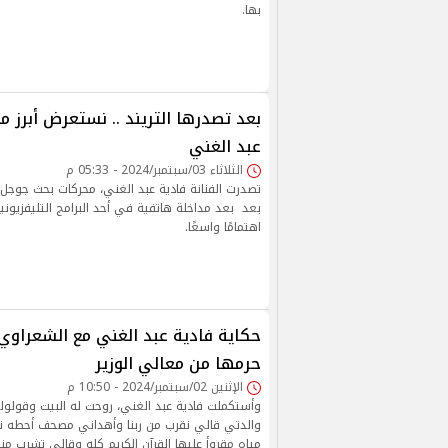
بها.
بعد تصدرها التريند .. نستعرض أبرز 
عبد الغني
الثلاثاء 03/سبتمبر/2024 - 05:33 م
تصدرت الفنانة فادية عبد الغني، محركات بحث جوجل
بعد بعد مداخلة هاتفية في أحد البرامج التليفزيونية
اهتمامًا واسعًا.
حكاية فادية عبد الغني مع الشعراوي 
حرمها من معالي الوزير
الإثنين 02/سبتمبر/2024 - 10:50 م
وأستكملت فادية عبد الغني، روحت له البيت وقولو
والدتي قالي نقرب من ربنا وأهداني مصحف أحطه ت
مياه مقروأ عليها القرآن الكريم كله وقالي تشرب م