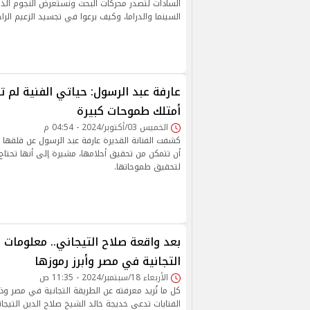
السادات لتصدر محركات البحث ونستعرض النجوم ال
السينما والدراما، وكيف برعوا في تجسيد الزعيم الراح
عارفة عبد الرسول: حياتي الفنية لم 
أمتلك طموحات كبيرة
الخميس 03/أكتوبر/2024 - 04:54 م
كشفت الفنانة القديرة عارفة عبد الرسول عن قلقها 
أن تتمكن من تحقيق أحلامها، مشيرة إلى أنها تحتاج
لتحقيق طموحاتها.
بعد واقعة صلاح التيجاني.. معلومات 
التجانية في مصر وأبرز رموزها
الأربعاء 18/سبتمبر/2024 - 11:35 ص
كل ما تُريد معرفته عن الطريقة التجانية في مصر و
الفتايات تدعى خديجة خالد الشيخ صلاح الدين التيج