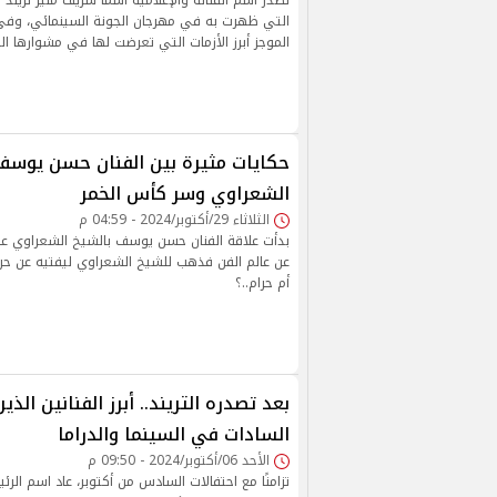
تصدر اسم الفنانة والإعلامية أسما شريف منير تريند 
التي ظهرت به في مهرجان الجونة السينمائي، وفي 
الموجز أبرز الأزمات التي تعرضت لها في مشوارها ال
حكايات مثيرة بين الفنان حسن يوسف
الشعراوي وسر كأس الخمر
الثلاثاء 29/أكتوبر/2024 - 04:59 م
بدأت علاقة الفنان حسن يوسف بالشيخ الشعراوي عند
عن عالم الفن فذهب للشيخ الشعراوي ليفتيه عن حرم
أم حرام..؟
بعد تصدره التريند.. أبرز الفنانين ا
السادات في السينما والدراما
الأحد 06/أكتوبر/2024 - 09:50 م
تزامنًا مع احتفالات السادس من أكتوبر، عاد اسم الرئ