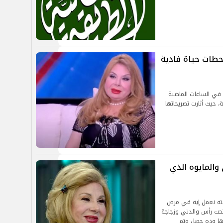
محطات حياة فادية
 في الساعات الماضية
، حيث أثارت تصريحاتها
والمايوه الذي
لته نعمل إيه في مرض
حت رأس والدتي وزجاجة
نها وده حصل وتم