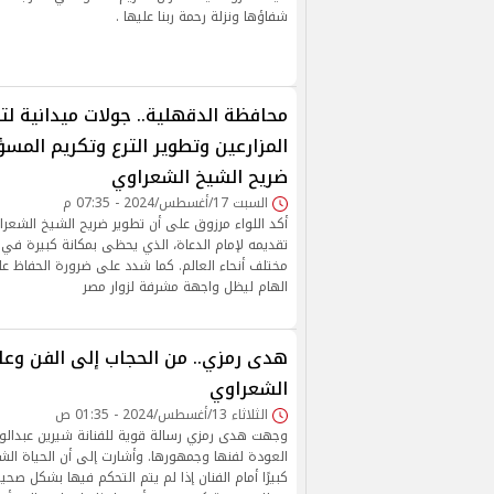
شفاؤها ونزلة رحمة ربنا عليها .
محافظة الدقهلية.. جولات ميدانية ل
المزارعين وتطوير الترع وتكريم المس
ضريح الشيخ الشعراوي
السبت 17/أغسطس/2024 - 07:35 م
أكد اللواء مرزوق على أن تطوير ضريح الشيخ الشعرا
تقديمه لإمام الدعاة، الذي يحظى بمكانة كبيرة في
مختلف أنحاء العالم. كما شدد على ضرورة الحفاظ عل
الهام ليظل واجهة مشرفة لزوار مصر
هدى رمزي.. من الحجاب إلى الفن وعل
الشعراوي
الثلاثاء 13/أغسطس/2024 - 01:35 ص
وجهت هدى رمزي رسالة قوية للفنانة شيرين عبدالو
العودة لفنها وجمهورها. وأشارت إلى أن الحياة الش
كبيرًا أمام الفنان إذا لم يتم التحكم فيها بشكل صح