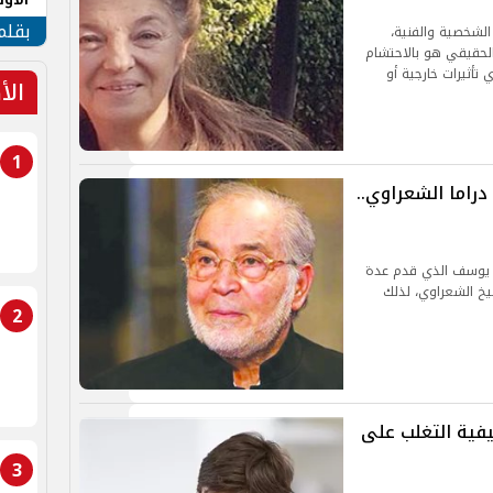
طهر
بقلم
لشخصية والفنية،
 الحقيقي هو بالاحتشام
 تأثيرات خارجية أو
الأ
1
راما الشعراوي..
ن يوسف الذي قدم عدة
يخ الشعراوي، لذلك
2
فية التغلب على
3