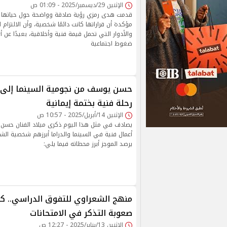
الإثنين 29/ديسمبر/2025 - 01:09 ص
قدمت هدى رمزي رؤية صادقة وواضحة حول حياتها ا
مؤكدة أن قراراتها كانت دائمًا شخصية، وأن الالتزام
والأدوار التي تحمل قيمة فنية وأخلاقية، بعيدًا عن أي
ضغوط اجتماعية
حسن يوسف من نجومية السينما إلى د
رحلة فنية بختمة إيمانية
الإثنين 14/أبريل/2025 - 10:57 ص
يصادف في مثل هذا اليوم ذكرى ميلاد الفنان حس
أعمال فنية في السينما والدراما أبرزهم شخصية الش
يرصد الموجز أبرز محطاته فيما يلي:
منهج الشعراوي للتفوق الدراسي.. كي
صعوبة التذكر في الامتحانات
الإثنين 13/يناير/2025 - 12:27 ص