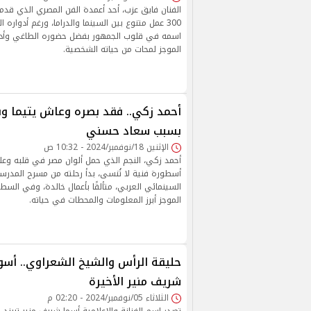
الفنان فايق عزب، أحد أعمدة الفن المصري الذي قدم
300 عمل متنوع بين السينما والدراما، ورغم أدواره ا
اسمه في قلوب الجمهور بفضل حضوره الطاغي وأدائ
الموجز لمحات من حياته الشخصية.
أحمد زكي.. فقد بصره وعاش يتيما وفك
بسبب سعاد حسني
الإثنين 18/نوفمبر/2024 - 10:32 ص
أحمد زكي، النجم الذي حمل ألوان مصر في قلبه وعل
أسطورة فنية لا تُنسى، بدأ رحلته من مسرح المدرسة ل
السينمائي العربي، متألقًا بأعمال خالدة، وفي السطو
الموجز أبرز المعلومات والمحطات في حياته.
حليقة الرأس والشيخ الشعراوي.. أسوأ
شريف منير الأخيرة
الثلاثاء 05/نوفمبر/2024 - 02:20 م