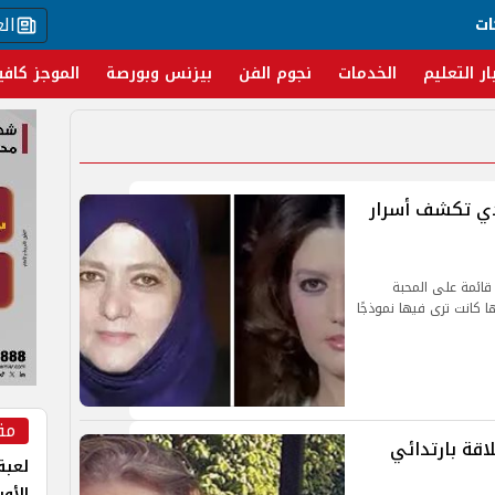
ال
ات
ار التعليم
الخدمات
نجوم الفن
بيزنس وبورصة
الموجز كافي
دي تكشف أسرار
قائمة على المحبة
ا كانت ترى فيها نموذجًا
مق
قة بارتدائي
لعبة 
الأو