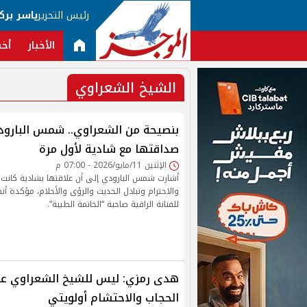
رئيس التحرير
ياسر برك
الأخبار
أخب
الشيخ الشعراوي
بنصيحة من الشعراوي.. شمس البارو
صداقتها مع شادية لأول مرة
الإثنين 11/مايو/2026 - 07:00 م
أشارت شمس البارودي إلى أن علاقتها بشادية كانت 
والاحترام وتبادل الحديث والرؤى والأحلام، مؤكدة أنه
للفنانة الراقية صاحبة “الخاتمة الطيبة”.
هدى رمزي: ليس للشيخ الشعراوي علا
الحجاب والاحتشام أولويتي