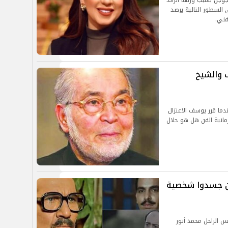
جوجل بسبب وزنها الزائد
السطور التالية يرصد
فني.
 والشيخ
ما قرر يوسف الاعتزال
انية الفن هل هو حلال
لذين جسدوا شخصية
يس الراحل محمد أنور