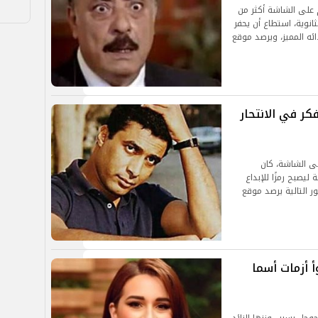
 على الشاشة أكثر من
لثانوية، استطاع أن يحفر
ه المميز، ويرصد موقع
ر في الانتحار
ى الشاشة، كان
يصبح رمزًا للإبداع
ر التالية يرصد موقع
 أزمات أسما