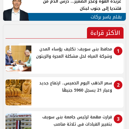
عربدة القوة وعجز الضمير... درس الدم من
قلنديا إلى جنوب لبنان
بقلم ياسر بركات
الأكثر قراءة
محافظ بنى سويف: تكليف رؤساء المدن
1
وشركة المياه لحل مشكلة العجرة والزيتون
سعر الذهب اليوم الخميس.. ارتفاع جديد
2
وعيار 21 يسجل 5960 جنيهًا
قرارت مهمة لرئيس جامعة بنى سويف
3
بتغيير القيادات فى ثلاثة مناصب