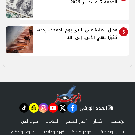
الجمعة 7 أغسطس 2026
فضل الصلاة على النبي يوم الجمعة.. رددها
5
كثيرًا فهي الأقرب إلى الله
العدد الورقي
tiktok
snapchat
instagram
youtube
twitter
facebook
newspaper
الرئيسية
الأخبار
أخبار التعليم
الخدمات
نجوم الفن
بيزنس وبورصة
الموجز كافية
كورة وملاعب
فتاوى وأحكام