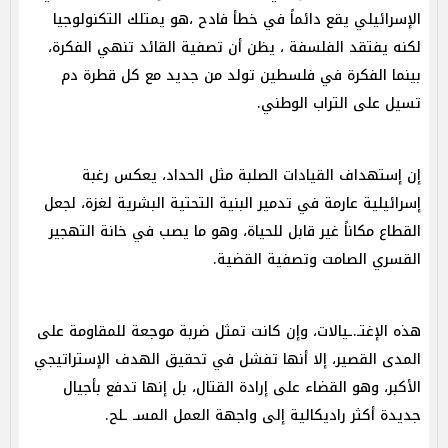
الإسرائيلي يقع دائماً في خطأ فادح ،هو يمتلك التكنولوجيا
لكنه يفتقد الفلسفة ، يظن أن تصفية القائد تنهي الفكرة،
بينما الفكرة في فلسطين تولد من جديد مع كل قطرة دم
تسيل على التراب الوطني.
إن إستهداف القيادات الصلبة مثل الحداد، يعكس رغبة
إسرائيلية عارمة في تدمير البنية التحتية البشرية لغزة، لجعل
القطاع مكاناً غير قابل للحياة، وهو ما يصب في خانة التهجير
القسري الصامت وتصفية القضية.
هذه الإغتـ.ـيالات، وإن كانت تمثل ضربة موجعة للمقاومة على
المدى القصير، إلا أنها تفشل في تحقيق الهدف الإستراتيجي
الأكبر، وهو القضاء على إرادة القتال، بل إنها تدفع بأجيال
جديدة أكثر راديكالية إلى واجهة العمل المسـ ـلح.