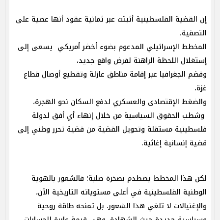
إن القضية الفلسطينية أثبتت عبر ثمانية عقود أنها عصية على
التصفية،
المخطط الإسرائيلي المدعوم بضوء أخضر أمريكي يسعى إلى
إستغلال اللحظة الراهنة لفرض واقع جديد،
وقضم الجغرافيا عبر إقامة مناطق عازلة وتقطيع أوصال قطاع
غزة،
والضغط الإقتصادى والعسكري لدفع السكان نحو الهجرة،
وشطب الحقوق السياسية من خلال إنهاء أي أفق لدولة
فلسطينية مستقلة وتحويل القضية من قضية تحرر وطني إلى
قضية إنسانية إغاثية.
لكن هذا المخطط يصطدم بصخرة صلبة؛ فالشعور بالهوية
الوطنية الفلسطينية في أعلى مستوياته التاريخية الآن،
والإغتيالات لا تلغي هذا الشعور، بل تمنحه طاقة روحية
وسياسية جديدة حيث الشهادة، وهي قيمة عابرة للحسابات