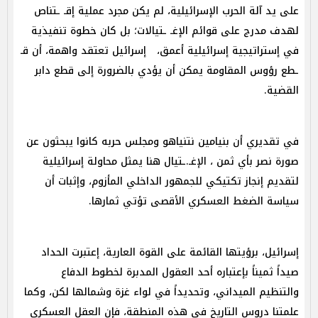
على يد آلة الحرب الإسرائيلية، لم يكن مجرد عملية إقـ ـتناص
لهدف مدرج على قوائم الإغـ ـتيالات؛ بل كان خطوة تنفيذية
في إستراتيجية إسرائيلية أعمق، إسرائيل تعتقد واهمة، أن قـ
ـطع رؤوس المقاومة يمكن أن يؤدي بالضرورة إلى قطع دابر
القضية.
في تقديري أن بنيامين نتنياهو ومجلس حربه كانوا يبحثون عن
صورة نصر بأي ثمن ، الإغـ.ـتيال هنا يمثل محاولة إسرائيلية
لتقديم إنجاز تكتيكي للجمهور الداخلي المأزوم، وإثبات أن
سياسة الضغط العسكري الأقصى تؤتي ثمارها.
إسرائيل، برؤيتها القائمة على القوة العارية، إعتبرت الحداد
صيداً ثميناً بإعتباره أحد العقول المدبرة لخطوط الدفاع
والتنظيم الميداني، وتحديداً في لواء غزة وشمالها لكن، وكما
علمتنا دروس التاريخ في هذه المنطقة، فإن العقل العسكري