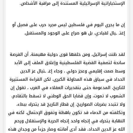
الإستخباراتية الإسرائيلية المستندة إلى مراقبة الأشخاص.
إن ما يجري اليوم في فلسطين ليس مجرد حرب على فصيل أو
إغتـ ـيال لقيادي، بل هو صراع على الوجود والمستقبل.
لقد ظنت إسرائيل، ومن خلفها قوى دولية مهيمنة، أن الفرصة
سانحة لتصفية القضية الفلسطينية وإغلاق الملف إلى الأبد
وسط صمت إقليمي وعجز دولي ، وجاء إغـ ـتيال عز الدين
الحداد في سياق هذه المحاولة الكبرى، لكن القراءة المستنيرة
للتاريخ، المدعومة حتى بتقديرات العقلاء في الغرب ، تقول إن
الشعوب لا تموت، وإن قضايا الحق الوطني لا تسقط بالتقادم،
ولا تتبدد بضربات الصواريخ، إن قطار التاريخ قد يتحرك ببطء،
وتكلفته من الدماء قد تكون باهظة وتفوق الإحتمال، لكنه في
النهاية يتحرك في إتجاه واحد إتجاه الحرية والإستقلال ورحم
الله عز الدين الحداد، فقد أدى أمانته وصار جزءاً من وجدان هذه