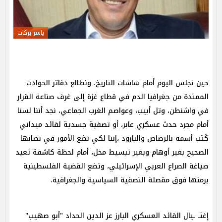
ياسر بركات
حين نجلس اليوم أمام شاشات التاريخ، ونطالع دفاتر الحوادث
الممتدة من جغرافيا الدم في قطاع غزة إلى غرف صناعة القرار
في واشنطن، وتل أبيب، وعواصم الغرب الجماعي، نجد أننا لسنا
أمام مجرد حدث عسكري عابر، أو تصفية جسدية لقائد ميداني
كُتب أسمه بالرصاص والبارود ،إننا لكي نضع الأمور في نصابها
الصحيح بغير أوهام وبغير تبسيط مخل، أمام لحظة كاشفة تعيد
صياغة الصراع العربي الإسرائيلي، وتضع القضية الفلسطينية
برمتها فوق مقصلة التصفية السياسية والجغرافية.
إغتـ ـيال القائد العسكري البارز عز الدين الحداد "أبو صهيب"