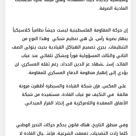
المادية الصرفة.
إن حركة المقاومة الفلسطينية ليست جيشاً نظامياً كلاسيكياً
ينهار بضربة رأس، بل هي تنظيم شبكي وهذا النوع من
التنظيمات، يجري تصميم الهياكل القيادية بحيث يتولى الصف
الثاني والثالث المسؤولية فوراً وبشكل تلقائي عند غياب
القائد، إستـ ـشهاد عز الدين الحداد، رغم ثقله العسكري، لن
يؤدي إلى إنهيار منظومة الدفاع العسكري للمقاومة.
على العكس، فإن شبكة القيادة والسيطرة أظهرت مرونة
فائقة في التكيف مع غياب القادة، مستفيدة من شبكة
الأنفاق المعقدة واللامركزية في إتخاذ القرار الميداني.
وفي منطق التاريخ، هناك قانون يحكم حركات التحرر الوطني
كلما زادت التضحيات، تعمقت الشرعية، فإغتـ ـيال القادة لا