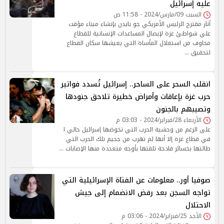
عليه إسرائيل
السبت 09/مارس/2024 - 11:58 ص
أثار مقترح الرئيس الأمريكي جو بايدن بإنشاء ميناء مؤقت
علي شواطئ غزة لإيصال المساعدات الإنسانية للقطاع
مخاوف من استغلال المأساة التي يعيشها سكان القطاع
لتحقيق …
انقلب السحر على الساحر.. إسرائيل تُسدد فواتير
حرب غزة بإعاقات وأمراض خطيرة تلاحق جنودها
وتصيبهم بالجنون
الأربعاء 28/فبراير/2024 - 03:03 م
على الرغم من وحشية الحرب التي تخوضها إسرائيل حالي ا
في قطاع غزة إلا أنها لم تهرب من جحيم تلك الحرب التي
طالتها بخسائر فادحة تلقتها بأوجه متعددة منها الإصابات …
صوفيا أور.. معلومات عن الفتاة الإسرائيلية التي
تواجه السجن بعد رفض الانضمام إلى جيش
الاحتلال
الأحد 25/فبراير/2024 - 03:06 م