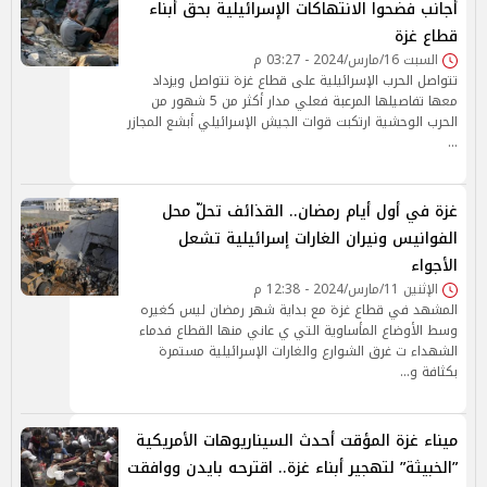
أجانب فضحوا الانتهاكات الإسرائيلية بحق أبناء
قطاع غزة
السبت 16/مارس/2024 - 03:27 م
تتواصل الحرب الإسرائيلية على قطاع غزة تتواصل ويزداد
معها تفاصيلها المرعبة فعلي مدار أكثر من 5 شهور من
الحرب الوحشية ارتكبت قوات الجيش الإسرائيلي أبشع المجازر
…
غزة في أول أيام رمضان.. القذائف تحلّ محل
الفوانيس ونيران الغارات إسرائيلية تشعل
الأجواء
الإثنين 11/مارس/2024 - 12:38 م
المشهد في قطاع غزة مع بداية شهر رمضان ليس كغيره
وسط الأوضاع المأساوية التي ي عاني منها القطاع فدماء
الشهداء ت غرق الشوارع والغارات الإسرائيلية مستمرة
بكثافة و…
ميناء غزة المؤقت أحدث السيناريوهات الأمريكية
”الخبيثة” لتهجير أبناء غزة.. اقترحه بايدن ووافقت