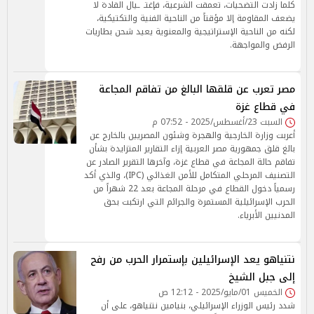
كلما زادت التضحيات، تعمقت الشرعية، فإغتـ ـيال القادة لا
يضعف المقاومة إلا مؤقتاً من الناحية الفنية والتكتيكية،
لكنه من الناحية الإستراتيجية والمعنوية يعيد شحن بطاريات
الرفض والمواجهة.
مصر تعرب عن قلقها البالغ من تفاقم المجاعة
في قطاع غزة
السبت 23/أغسطس/2025 - 07:52 م
أعربت وزارة الخارجية والهجرة وشئون المصريين بالخارج عن
بالغ قلق جمهورية مصر العربية إزاء التقارير المتزايدة بشأن
تفاقم حالة المجاعة في قطاع غزة، وآخرها التقرير الصادر عن
التصنيف المرحلي المتكامل للأمن الغذائي (IPC)، والذي أكد
رسمياً دخول القطاع في مرحلة المجاعة بعد 22 شهراً من
الحرب الإسرائيلية المستمرة والجرائم التي ارتكبت بحق
المدنيين الأبرياء.
نتنياهو يعد الإسرائيلين بإستمرار الحرب من رفح
إلى جبل الشيخ
الخميس 01/مايو/2025 - 12:12 ص
شدد رئيس الوزراء الإسرائيلي، بنيامين نتنياهو، على أن