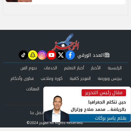
العدد الورقي
tiktok
snapchat
instagram
youtube
twitter
facebook
newspaper
الرئيسية
الأخبار
أخبار التعليم
الخدمات
نجوم الفن
بيزنس وبورصة
الموجز كافية
كورة وملاعب
فتاوى وأحكام
صحة وجمال
عرب وعالم
حوادث ومحاكم
المقالات
مقال رئيس التحرير
inst
العدد الورقي
حين تتكلم الجغرافيا
بالرياضة... محمد صلاح وزلزال
من نحن
سياسة الخصوصية
اتصل بنا
الهوية في الشارع التركي
بقلم ياسر بركات
©2024 الموجز All Rights Reserved.