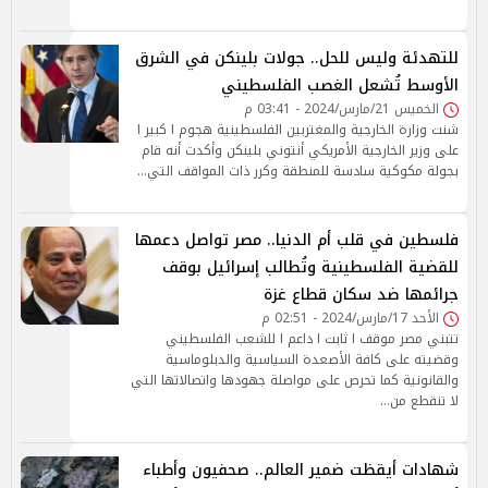
للتهدئة وليس للحل.. جولات بلينكن في الشرق
الأوسط تُشعل الغصب الفلسطيني
الخميس 21/مارس/2024 - 03:41 م
شنت وزارة الخارجية والمغتربين الفلسطينية هجوم ا كبير ا
على وزير الخارجية الأمريكي أنتوني بلينكن وأكدت أنه قام
بجولة مكوكية سادسة للمنطقة وكرر ذات المواقف التي…
فلسطين في قلب أم الدنيا.. مصر تواصل دعمها
للقضية الفلسطينية وتُطالب إسرائيل بوقف
جرائمها ضد سكان قطاع غزة
الأحد 17/مارس/2024 - 02:51 م
تتبني مصر موقف ا ثابت ا داعم ا للشعب الفلسطيني
وقضيته على كافة الأصعدة السياسية والدبلوماسية
والقانونية كما تحرص على مواصلة جهودها واتصالاتها التي
لا تنقطع من…
شهادات أيقظت ضمير العالم.. صحفيون وأطباء