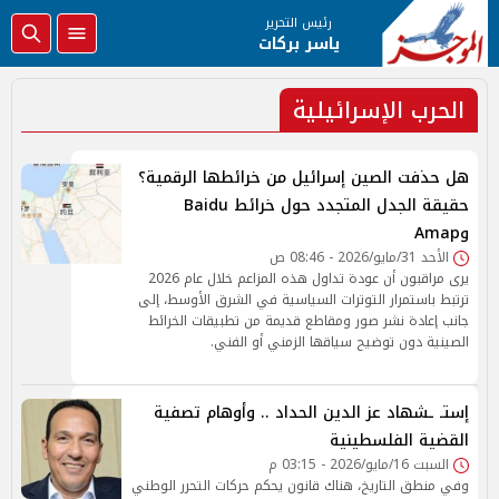
رئيس التحرير
ياسر بركات
الحرب الإسرائيلية
هل حذفت الصين إسرائيل من خرائطها الرقمية؟
حقيقة الجدل المتجدد حول خرائط Baidu
وAmap
الأحد 31/مايو/2026 - 08:46 ص
يرى مراقبون أن عودة تداول هذه المزاعم خلال عام 2026
ترتبط باستمرار التوترات السياسية في الشرق الأوسط، إلى
جانب إعادة نشر صور ومقاطع قديمة من تطبيقات الخرائط
الصينية دون توضيح سياقها الزمني أو الفني.
إستـ ـشهاد عز الدين الحداد .. وأوهام تصفية
القضية الفلسطينية
السبت 16/مايو/2026 - 03:15 م
وفي منطق التاريخ، هناك قانون يحكم حركات التحرر الوطني