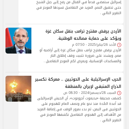
إسرائيل ستمضي قدماً في القتال من رفح إلى جبل الشيخ
حتى تحقيق النصر، المزيد من التفاصيل تسردها الموجز في
التقرير التالي .
الأردن يرفض مقترح ترامب بنقل سكان غزة
ويؤكد على حماية مصالحه الوطنية.
الأحد 26/يناير/2025 - 07:50 م
الأردن يرفض مقترح ترامب بنقل سكان غزة إلى أراضيه أو
مصر، ويشدد على ضرورة تثبيت وقف إطلاق النار
والمساعدات الإنسانية، ويعرض لكم الموجز التفاصيل .
الحرب الإسرائيلية على الحوثيين .. معركة تكسير
الذراع المتبقي لإيران بالمنطقة
السبت 28/ديسمبر/2024 - 08:30 ص
كشفت صحيفة «يديعوت أحرونوت»، أن الجيش الإسرائيلى
قد أعدة العُدة منذ نحو عام ونصف العام للهجوم على
الحوثيين فى اليمن، ثم بدء بمرور الوقت في إضافة المزيد
من الأهداف إلى الهجوم، التفاصيل تكشفها الموجز في
التقرير التالي .