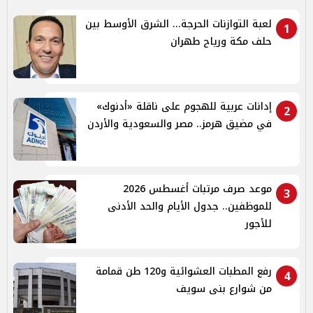
لعبة التوازنات الحرجة... الشرق الأوسط بين
1
حلف مكة ورياح طهران
إدانات عربية للهجوم على ناقلة «أدنوك»
2
في مضيق هرمز.. مصر والسعودية والأردن
موعد صرف مرتبات أغسطس 2026
3
للموظفين.. جدول الأيام والحد الأدنى
للأجور
رفع المطبات العشوائية و120 طن قمامة
4
من شوارع بنى سويف