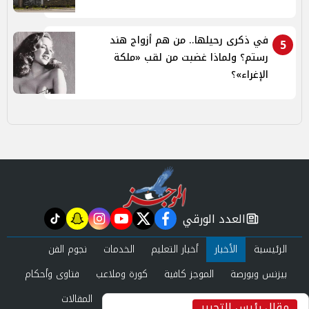
في ذكرى رحيلها.. من هم أزواج هند
5
رستم؟ ولماذا غضبت من لقب «ملكة
الإغراء»؟
العدد الورقي
tiktok
snapchat
instagram
youtube
twitter
facebook
newspaper
الرئيسية
الأخبار
أخبار التعليم
الخدمات
نجوم الفن
بيزنس وبورصة
الموجز كافية
كورة وملاعب
فتاوى وأحكام
صحة وجمال
عرب وعالم
حوادث ومحاكم
المقالات
مقال رئيس التحرير