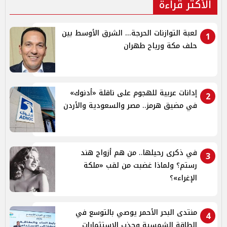
الأكثر قراءة
لعبة التوازنات الحرجة... الشرق الأوسط بين
1
حلف مكة ورياح طهران
إدانات عربية للهجوم على ناقلة «أدنوك»
2
في مضيق هرمز.. مصر والسعودية والأردن
في ذكرى رحيلها.. من هم أزواج هند
3
رستم؟ ولماذا غضبت من لقب «ملكة
الإغراء»؟
منتدى البحر الأحمر يوصي بالتوسع في
4
الطاقة الشمسية وجذب الاستثمارات