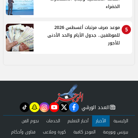
الخضراء
موعد صرف مرتبات أغسطس 2026
5
للموظفين.. جدول الأيام والحد الأدنى
للأجور
العدد الورقي
tiktok
snapchat
instagram
youtube
twitter
facebook
newspaper
الرئيسية
الأخبار
أخبار التعليم
الخدمات
نجوم الفن
بيزنس وبورصة
الموجز كافية
كورة وملاعب
فتاوى وأحكام