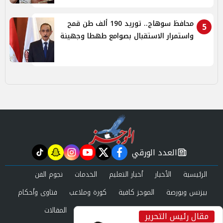
محافظ سوهاج.. توريد 190 ألف طن قمح
5
واستمرار الاستقبال بصوامع طهطا وجهينة
العدد الورقي
tiktok
snapchat
instagram
youtube
twitter
facebook
newspaper
الرئيسية
الأخبار
أخبار التعليم
الخدمات
نجوم الفن
بيزنس وبورصة
الموجز كافية
كورة وملاعب
فتاوى وأحكام
صحة وجمال
عرب وعالم
حوادث ومحاكم
المقالات
مقال رئيس التحرير
inst