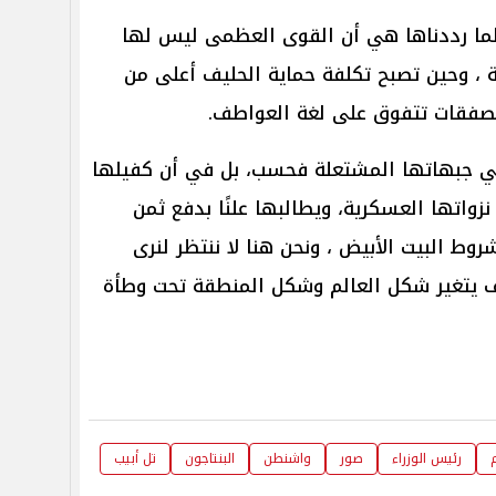
لما رددناها هي أن القوى العظمى ليس لها
ة ، وحين تصبح تكلفة حماية الحليف أعلى من
لصفقات تتفوق على لغة العواطف.
في جبهاتها المشتعلة فحسب، بل في أن كفيلها
نزواتها العسكرية، ويطالبها علنًا بدفع ثمن
شروط البيت الأبيض ، ونحن هنا لا ننتظر لنرى
 يتغير شكل العالم وشكل المنطقة تحت وطأة
م
رئيس الوزراء
صور
واشنطن
البنتاجون
تل أبيب