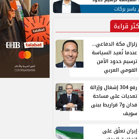
ن القومي العربي
 ياسر بركات
كثر قراءة
زلزال مكة الدفاعي...
عندما تُعيد السياسة
ترسيم حدود الأمن
القومي العربي
رفع 304 إشغال وإزالة
تعديات على مساحة
فدان و7 قراريط ببنى
سويف
إيران تعلّق على