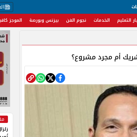
ال
ات
ار التعليم
الخدمات
نجوم الفن
بيزنس وبورصة
الموجز كافي
شريك أم مجرد مشروع؟
مق
زلزا
تُعي