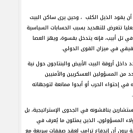
ل أن يقود الذيل الكلب ، وحين يرى ساكن البيت
العليا تتعرض للتهديد بسبب الحسابات السياسية
في تل أبيب، فإنه يتدخل بقسوة، ويهز العصا
قيقي في ميزان القوى الدولي.
 داخل أروقة البيت الأبيض والبنتاجون حول نية
دد من المسؤولين العسكريين والأمنيين
 في إحتواء الحرب أو أبدوا ممانعة لتوجهاته
مستشارين يناقشونه في الجدوى الإستراتيجية، بل
هؤلاء المسؤولون، الذين يمثلون ما يُعرف في
يقة يرون أن إندفاع ترامب لعقد صفقات سريعة مع