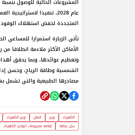
عام 2028، تنفيذا لاستراتيجي
المتجددة لخفض استهلاك الوقود وا
تأتى الزيارة استمرارا للمساعي الحث
الأماكن الأكثر ملاءمة انطلاقا من ر
وتعظيم عوائدها، وبما يحقق أهداف
الشمسية وطاقة الرياح، وحسن إدار
مصادرها الطبيعية والتي تشمل بش
الكهرباء
وزير
النقل
وزير الكهرباء
جبل عتاقة
إقامة مشروعات لتوليد الكهرباء