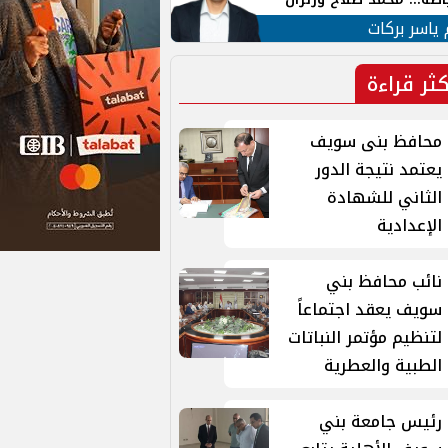
ية في الشارع التركي
 ياسر بركات
كثر قراءة
محافظ بنى سويف
يعتمد نتيجة الدور
الثاني للشهادة
الإعدادية
نائب محافظ بني
سويف يعقد اجتماعاً
لتنظيم مؤتمر النباتات
الطبية والعطرية
رئيس جامعة بني