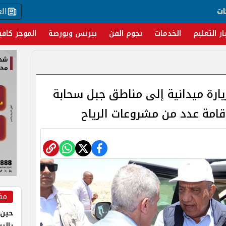
ال
ات
ار التعليم
الخدمات
نجوم الفن
بيزنس وبورصة
الموجز كافي
يارة ميدانية إلى مناطق جبل سحابة
قامة عدد من مشروعات الرياح
مق
حين 
بالر