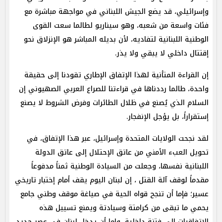
وإسرائيلي، قد يضع الجيش اللبناني في مواجهة مباشرة مع
فئات واسعة من شعبه، وهو سيناريو لطالما سعت القوى
الوطنية اللبنانية لتفاديه، لأن بديله المباشر هو الإنزلاق نحو
إقتتال داخلي لا يبقي ولا يذر.
إن القراءة المتأنية لهذا الإتفاق الإطاري تقودنا إلى حقيقة
واحدة، طالما رددناها في قراءتنا للصراع العربي الصهيوني إن
السلام الذي يُصنع في ظلال الطائرات وفرض الشروط لا يصنع
إستقراراً، بل يؤجل الإنفجار.
لقد نجحت الولايات المتحدة وإسرائيل، عبر هذا الإتفاق، في
تحويل العبء الأمني من عاتق الإحتلال إلى عاتق الدولة
اللبنانية نفسها، وجعلت من السيادة الوطنية ثمناً مدفوعاً
مقدماً لوقف آلة القتل ، إن لبنان اليوم يقف أمام إختبار تاريخي
عسير؛ فإما أن تنجح قواه الحية في صياغة موقف وطني جامع
يحمي ما تبقى من كرامتة وسيادتة ويمنع تسييل هذه
الإتفاقيات إلى فتنة داخلية، وإما أن يدخل لبنان في عصر جديد