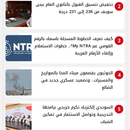
تخفيض تنسيق القبول بالثانوي العام ببنى
2
سويف من 236 إلى 231 درجة
كيف تعرف الخطوط المسجلة باسمك بالرقم
3
القومي عبر My NTRA؟.. خطوات الاستعلام
وإلغاء الأرقام الغريبة
الحوثيون يقصفون ميناء المخا بالصواريخ
4
والمسيرات.. وتصعيد عسكري جديد في
الضالع
السويدي إلكتريك تكرم خريجي برامجها
5
التدريبية وتواصل الاستثمار في تمكين
الشباب