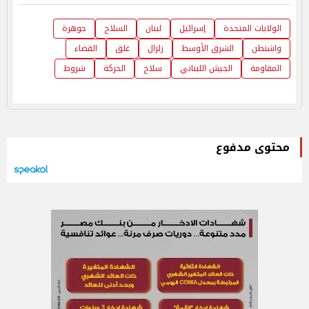
الولايات المتحدة
إسرائيل
لبنان
السلاح
جوهرة
واشنطن
الشرق الأوسط
زلزال
غلق
القضاء
المقاومة
الجيش اللبناني
سلاح
الحركة
شروط
محتوى مدفوع