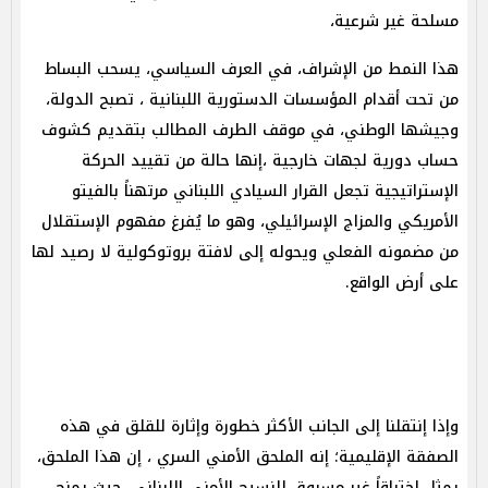
مسلحة غير شرعية،
هذا النمط من الإشراف، في العرف السياسي، يسحب البساط
من تحت أقدام المؤسسات الدستورية اللبنانية ، تصبح الدولة،
وجيشها الوطني، في موقف الطرف المطالب بتقديم كشوف
حساب دورية لجهات خارجية ،إنها حالة من تقييد الحركة
الإستراتيجية تجعل القرار السيادي اللبناني مرتهناً بالفيتو
الأمريكي والمزاج الإسرائيلي، وهو ما يُفرغ مفهوم الإستقلال
من مضمونه الفعلي ويحوله إلى لافتة بروتوكولية لا رصيد لها
على أرض الواقع.
وإذا إنتقلنا إلى الجانب الأكثر خطورة وإثارة للقلق في هذه
الصفقة الإقليمية؛ إنه الملحق الأمني السري ، إن هذا الملحق،
يمثل إختراقاً غير مسبوق للنسيج الأمني اللبناني، حيث يمنح