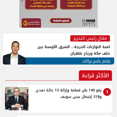
مقال رئيس التحرير
لعبة التوازنات الحرجة... الشرق الأوسط بين
حلف مكة ورياح طهران
بقلم ياسر بركات
الأكثر قراءة
رفع 140 طن قمامة وإزالة 13 حالة تعدى
1
و318 إشغال ببنى سويف