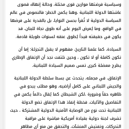
وسياسية فرضتها موازين قوى مختلة، وحالة إنهاك قصوى
عاشتها الدولة اللبنانية ،وهنا يكمن الخطر؛ فالنصوص في عالم
السياسة الدولية لا تُقرأ بحسن النوايا، بل بالقدرة على فرضها
في الواقع، وما يُعرض اليوم على أنه طوق نجاة للبنان، قد
يكون في حقيقته قيداً يُطوق عنقه لسنوات طويلة قادمة.
السيادة، كما علمنا التاريخ، مفهوم لا يقبل التجزئة؛ إما أن
تكون كاملة أو لا تكون ، وحين نلتفت نجد أن الإتفاق الإطاري
يطرح معضلة كبرى تمس صميم السيادة اللبنانية،
الإتفاق، في مجمله، يتحدث عن بسط سلطة الدولة اللبنانية
والجيش اللبناني على كامل أراضيه، وهو مطلب يبدو في
ظاهره حقاً وضرورة ،لكن الشيطان كما يُقال دائماً يكمن في
التفاصيل والآليات، فخطة إنفاذ هذا الإتفاق تضع الدولة
اللبنانية تحت نوع من الوصاية الأمنية الدولية المشتركة ، حيث
تشرف لجنة دولية بقيادة أمريكية مباشرة على مراقبة
التحركات، وتفتيش المنشآت، والتحقق من منع أي مظاهر