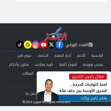
العدد الورقي
tiktok
snapchat
instagram
youtube
twitter
facebook
newspaper
الرئيسية
الأخبار
أخبار التعليم
الخدمات
نجوم الفن
بيزنس وبورصة
الموجز كافية
كورة وملاعب
فتاوى وأحكام
صحة وجمال
عرب وعالم
حوادث ومحاكم
المقالات
مقال رئيس التحرير
inst
العدد الورقي
لعبة التوازنات الحرجة...
الشرق الأوسط بين حلف مكة
من نحن
سياسة الخصوصية
اتصل بنا
ورياح طهران
بقلم ياسر بركات
©2024 الموجز All Rights Reserved.
Powered by