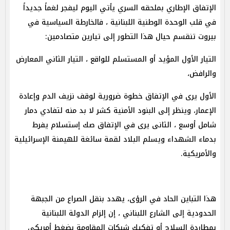
الإتفاق الإطاري بملحقه السري يأتي اليوم ليفجر لغماً جديداً
في قلب الوحدة الوطنية اللبنانية ، فالخارطة السياسية في
بيروت تنقسم حيال هذا التطور إلى تيارين متصادمين:
التيار الأول المؤيد أو المستسلم للواقع ، التيار الثاني المعارض
والرافض،
الأول يرى في الإتفاق خطوة ضرورية لوقف نزيف الدم وإعادة
الإعمار، وينظر إلى البنود الأمنية كشر لا بد منه لتفادي دمار
شامل أوسع ، الثانى يرى في الإتفاق صك إستسلام يفرط
بدماء الشهداء ويسلم البلاد لقمة سائغة للهيمنة الإسرائيلية
والأمريكية.
هذا التباين الحاد في الرؤى، يهدد بنقل الصراع من الجبهة
الحدودية إلى الشارع اللبناني ، إن إلزام الدولة اللبنانية
بمطاردة السلاح أو تفكيك شبكات المقاومة بضغط أمريكي