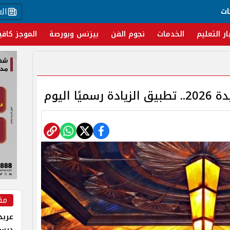
ال
ات
ار التعليم
الخدمات
نجوم الفن
بيزنس وبورصة
الموجز كافي
ا اليوم
مق
عربد
درس 