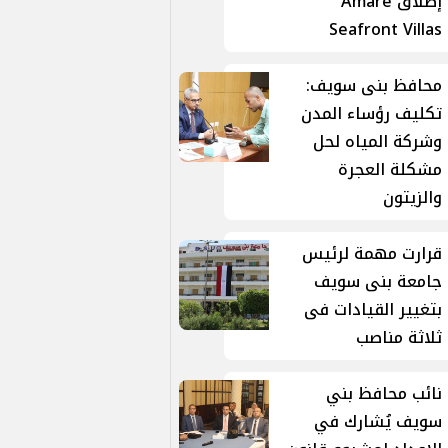
إطلاق Amare
Seafront Villas
محافظ بنى سويف:
تكليف رؤساء المدن
وشركة المياه لحل
مشكلة العجرة
والزيتون
قرارت مهمة لرئيس
جامعة بنى سويف
بتغيير القيادات فى
ثلاثة مناصب
نائب محافظ بني
سويف يُشارك في