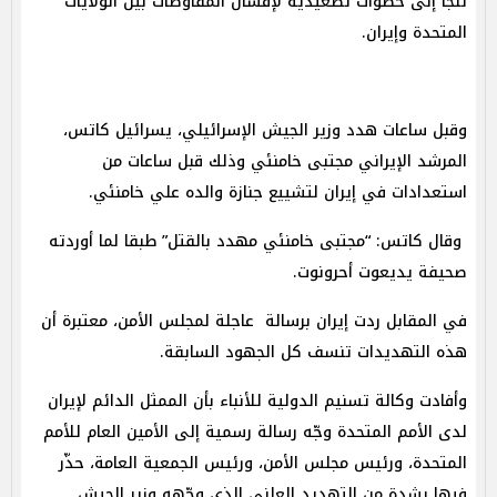
تلجأ إلى خطوات تصعيدية لإفشال المفاوضات بين الولايات
المتحدة وإيران.
وقبل ساعات هدد وزير الجيش الإسرائيلي، يسرائيل كاتس،
المرشد الإيراني مجتبى خامنئي وذلك قبل ساعات من
استعدادات في إيران لتشييع جنازة والده علي خامنئي.
وقال كاتس: “مجتبى خامنئي مهدد بالقتل” طبقا لما أوردته
صحيفة يديعوت أحرونوت.
في المقابل ردت إيران برسالة عاجلة لمجلس الأمن، معتبرة أن
هذه التهديدات تنسف كل الجهود السابقة.
وأفادت وكالة تسنيم الدولية للأنباء بأن الممثل الدائم لإيران
لدى الأمم المتحدة وجّه رسالة رسمية إلى الأمين العام للأمم
المتحدة، ورئيس مجلس الأمن، ورئيس الجمعية العامة، حذّر
فيها بشدة من التهديد العلني الذي وجّهه وزير الجيش