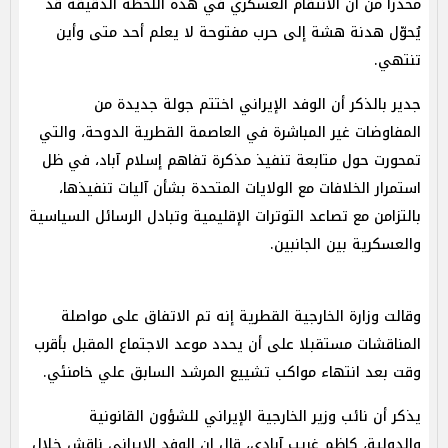
محذراً من أن الانتقام العسكري في هذه اللحظة الدقيقة قد
يُحوّل هدنة هشة إلى حرب مفتوحة لا يعلم أحد متى وأين
تنتهي.
جدير بالذكر أن الوفد الإيراني اختتم جولة جديدة من
المفاوضات غير المباشرة في العاصمة القطرية الدوحة، والتي
تمحورت حول متابعة تنفيذ مذكرة تفاهم إسلام آباد، في ظل
استمرار الخلافات مع الولايات المتحدة بشأن آليات تنفيذها،
بالتزامن مع تصاعد التوترات الإقليمية وتبادل الرسائل السياسية
والعسكرية بين الجانبين.
وقالت وزارة الخارجية القطرية إنه تم الاتفاق على مواصلة
المناقشات مستقبلا على أن يحدد موعد الاجتماع المقبل بأقرب
وقت بعد انتهاء مواكب تشييع المرشد السابق علي خامنئي.
يذكر أن نائب وزير الخارجية الإيراني للشؤون القانونية
والدولية، كاظم غريب آبادي، قال إن الوفد الإيراني ناقش خلال