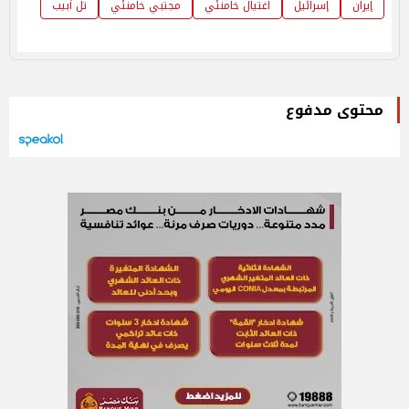
​إيران​
إسرائيل
اغتيال خامنئي
مجتبي خامنئي
تل أبيب
محتوى مدفوع