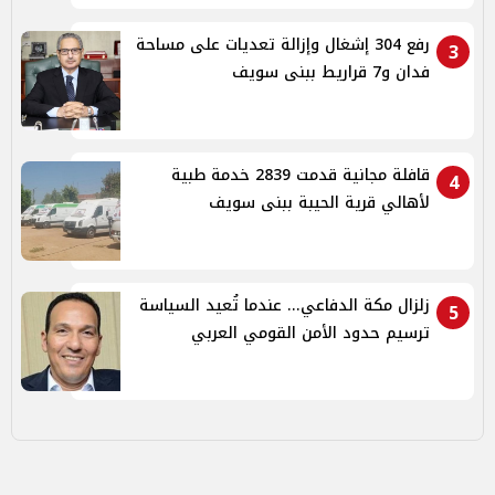
رفع 304 إشغال وإزالة تعديات على مساحة
3
فدان و7 قراريط ببنى سويف
قافلة مجانية قدمت 2839 خدمة طبية
4
لأهالي قرية الحيبة ببنى سويف
زلزال مكة الدفاعي... عندما تُعيد السياسة
5
ترسيم حدود الأمن القومي العربي