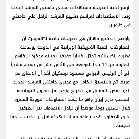
الإسرائيلية الصريحة باستهداف مجتبى خامنئي المرشد الجديد
وبدء الاستعدادات لمراسم تشييع المرشد الراحل علي خامنئي
في طهران.
وأوضح الدكتور مهران في تصريحات خاصة لـ”الموجز”، أن
المفاوضات الفنية الأمريكية الإيرانية في الدوحة بوساطة
قطرية باكستانية تمثل اختباراً حقيقياً لمتانة مذكرة التفاهم
المكونة من 14 بنداً الموقعة في الثامن عشر من يونيو، مشيراً
إلى أن الرئيس الإيراني مسعود بزشكيان أكد أن الاتفاق مع
أمريكا تم بالتنسيق الكامل مع مجتبى خامنئي المرشد الجديد
الذي رفض بالمقابل في تصريح واضح نقل مخزون اليورانيوم
المخصب خارج إيران وهو ما يُعقّد المفاوضات النووية المقررة
خلال الستين يوماً، موضحاً أن تبادل الاتهامات بين الطرفين
بخرق الاتفاق يهدد بإعاقة مسار التهدئة قبل أن يكتسب زخماً
حقيقياً.