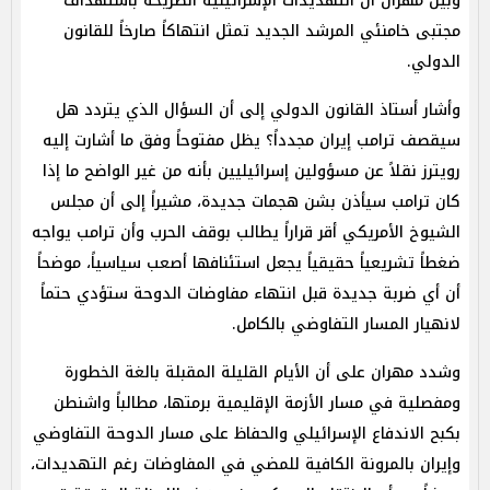
وبين مهران أن التهديدات الإسرائيلية الصريحة باستهداف
مجتبى خامنئي المرشد الجديد تمثل انتهاكاً صارخاً للقانون
الدولي.
وأشار أستاذ القانون الدولي إلى أن السؤال الذي يتردد هل
سيقصف ترامب إيران مجدداً؟ يظل مفتوحاً وفق ما أشارت إليه
رويترز نقلاً عن مسؤولين إسرائيليين بأنه من غير الواضح ما إذا
كان ترامب سيأذن بشن هجمات جديدة، مشيراً إلى أن مجلس
الشيوخ الأمريكي أقر قراراً يطالب بوقف الحرب وأن ترامب يواجه
ضغطاً تشريعياً حقيقياً يجعل استئنافها أصعب سياسياً، موضحاً
أن أي ضربة جديدة قبل انتهاء مفاوضات الدوحة ستؤدي حتماً
لانهيار المسار التفاوضي بالكامل.
وشدد مهران على أن الأيام القليلة المقبلة بالغة الخطورة
ومفصلية في مسار الأزمة الإقليمية برمتها، مطالباً واشنطن
بكبح الاندفاع الإسرائيلي والحفاظ على مسار الدوحة التفاوضي
وإيران بالمرونة الكافية للمضي في المفاوضات رغم التهديدات،