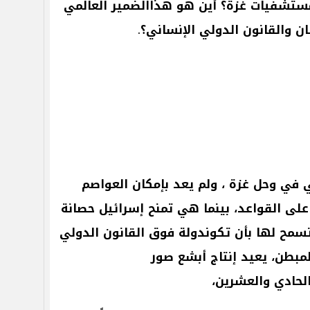
ستشفيات
غزة؟
أين
هو
هذاالضمير
العالمي
ان
والقانون
الدولي
الإنساني؟
.
ي
في
وحل
غزة
،
ولم
يعد
بإمكان
العواصم
على
القواعد،
بينما
هي
تمنح
إسرائيل
حصانة
سمح
لها
بأن
تكوندولة
فوق
القانون
الدولي
لمبطن،
يعيد
إنتاج
أبشع
صور
لحادي
والعشرين،