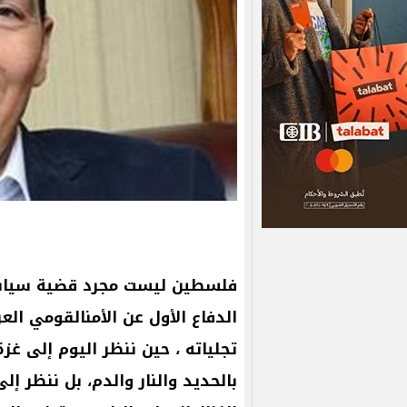
فلسطين
ليست
مجرد
قضية
سياس
الدفاع
الأول
عن
الأمنالقومي
العر
تجلياته
،
حين
ننظر
اليوم
إلى
غزة
بالحديد
والنار
والدم،
بل
ننظر
إلى