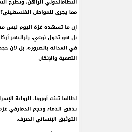
النظامالدولي
الراهن،
وتطرح
الس
مما
يجري
للمواطن
الفلسطيني؟
إن
ما
تشهده
غزة
اليوم
ليس
مج
بل
هو
تحول
نوعي،
زلزاليهز
أركا
في
العدالة
بالضرورة،
بل
لأن
حجم
التعمية
والإنكار،
لطالما
تبنت
أوروبا،
الرواية
الإسرا
تدفق
الدماء
وحجم
الدمارفي
غزة
التوثيق
الإنساني
الصرف،