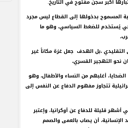
بارها
أكبر
سجن
مفتوح
في
التاريخ
.
ة
المسموح
بدخولها
إلى
القطاع
ليس
مجرد
جي
يُستخدم
للضغط
السياسي،
وهو
ما
رب،
التقليدي
،بل
الهدف
جعل
غزة
مكاناً
غير
ن
نحو
التهجير
القسري،
الضحايا،
أغلبهم
من
النساء
والأطفال،
وهو
ائيلية
تتجاوز
مفهوم
الدفاع
عن
النفس
إلى
ي
أشهر
قليلة
للدفاع
عن
أوكرانيا،
وإعتبر
د
الإنسانية،
أن
يصاب
بالعمى
والصمم