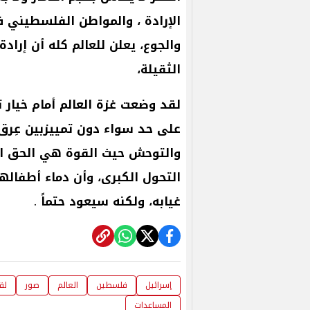
الإرادة
،
والمواطن
الفلسطيني
ف
والجوع،
يعلن
للعالم
كله
أن
إرادة
الثقيلة،
لقد
وضعت
غزة
العالم
أمام
خيار
ت
على
حد
سواء
دون
تمييزبين
عِرق
والتوحش
حيث
القوة
هي
الحق
ا
التحول
الكبرى،
وأن
دماء
أطفالها
غيابه،
ولكنه
سيعود
حتماً
.
إسرائيل
فلسطين
العالم
صور
لق
المساعدات