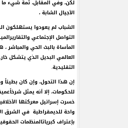
لكن،
وفي
المقابل،
ثمة
شيء
ما
الأجيال
الشابة
،
الشباب
لم
يعودوا
يستهلكون
ال
التواصل
الإجتماعي
والتقاريرالمي
المأساة
بالبث
الحي
والمباشر
،
هذ
العالمي
البديل
الذي
يتشكل
خار
التقليدية
.
إن
هذا
التحول،
وإن
كان
بطيئاً
ول
للحكومات،
إلا
أنه
يمثل
شرخاًعميقا
خسرت
إسرائيل
معركتها
الأخلاقي
واحة
للديمقراطية
في
الشرق
ال
بإعتراف
كبرياتالمنظمات
الحقوقي