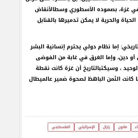
ي
غزة،
بصموده
الأسطوري
وسطالأنقاض
الحياة
والحرية
لا
يمكن
تدميرها
بالقنابل
اريخي
:
إما
نظام
دولي
يحترم
إنسانية
البشر
أو
دين،
وإما
الغرق
في
غابة
من
الفوضى
لوحيد
،
وسيكتبالتاريخ
أن
غزة
كانت
نقطة
كانت
الثمن
الباهظ
لصحوة
ضمير
عالميطال
اء
قانون
زلزال
الإسرائيلي
الفلسطيني