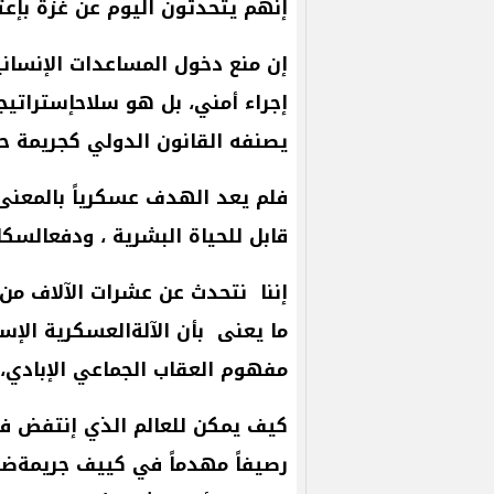
إنهم
يتحدثون
اليوم
عن
غزة
بإعت
إن
منع
دخول
المساعدات
الإنساني
إجراء
أمني،
بل
هو
سلاحإستراتي
يصنفه
القانون
الدولي
كجريمة
ح
فلم
يعد
الهدف
عسكرياً
بالمعنى
قابل
للحياة
البشرية
،
ودفعالسكا
إننا
نتحدث
عن
عشرات
الآلاف
من
ما
يعنى
بأن
الآلةالعسكرية
الإسر
مفهوم
العقاب
الجماعي
الإبادي،
كيف
يمكن
للعالم
الذي
إنتفض
ف
رصيفاً
مهدماً
في
كييف
جريمةض