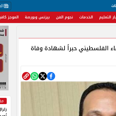
ال
ات
ار التعليم
الخدمات
نجوم الفن
بيزنس وبورصة
الموجز كافي
ماء الفلسطيني حبراً لشهادة وفاة
مق
زلزا
تُعي