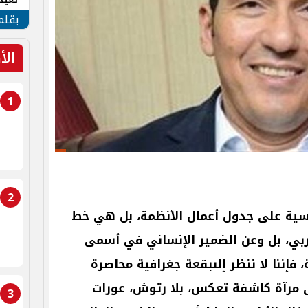
الأم
بقلم
الأ
1
2
ية
على
جدول
أعمال
الأنظمة،
بل
هي
خط
بي،
بل
وعن
الضمير
الإنساني
في
أسمى
،
فإننا
لا
ننظر
إلىبقعة
جغرافية
محاصرة
مرآة
كاشفة
تعكس،
بلا
رتوش،
عورات
3