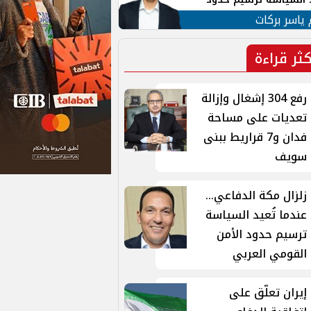
ن القومي العربي
 ياسر بركات
كثر قراءة
رفع 304 إشغال وإزالة
تعديات على مساحة
فدان و7 قراريط ببنى
سويف
زلزال مكة الدفاعي...
عندما تُعيد السياسة
ترسيم حدود الأمن
القومي العربي
إيران تعلّق على