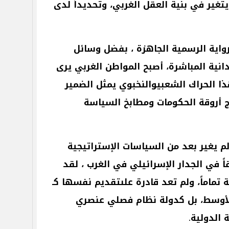
يتغير
في
بنية
العقل
الغربي،
وتحديداً
لدى
رواية
الرسمية
الجاهزة
،
بفضل
وسائل
دانية
المباشرة،
أصبح
المواطن
الغربي
يرى
ا
الحراك
الشعبيوالنخبوي
يمثل
الضمير
ج
أروقة
الحكومات
ومطابخ
السياسة
م
يغير
بعد
من
السياسات
الإستراتيجية
ً
في
الجدار
الإسرائيلي
في
الغرب
،
لقد
ة
تماماً،
ولم
تعد
قادرة
علىتقديم
نفسها
كـ
أوسط،
بل
كدولة
نظام
فصلي
عنصري
ة
الدولية
.