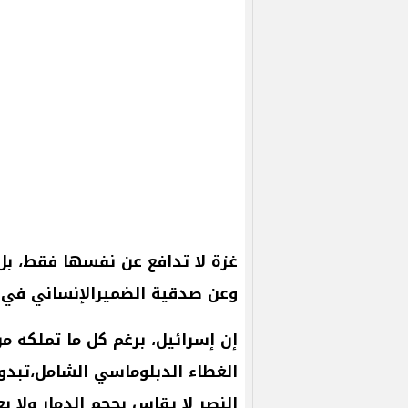
غزة
لا
تدافع
عن
نفسها
فقط،
بل
وعن
صدقية
الضميرالإنساني
في
إن
إسرائيل،
برغم
كل
ما
تملكه
من
الغطاء
الدبلوماسي
الشامل،تبدو
النصر
لا
يقاس
بحجم
الدمار
ولا
بع