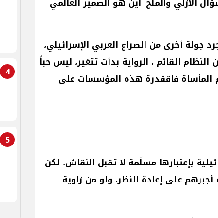
ؤال
الأزلي
والملحّ
:
أين
هو
الضمير
العالمي
رد
جولة
أخرى
من
الصراع
العربي
الإسرائيلي،
ن
النظام
القائم
،
الرواية
بدأت
تتغير،
ليس
حباً
4
المأساة
فاققدرة
هذه
المؤسسات
على
5
ئيلية
بإعتبارها
مسلّمة
لا
تقبل
النقاش،
لكن
أجبرهم
على
إعادة
النظر،
ولو
من
زاوية