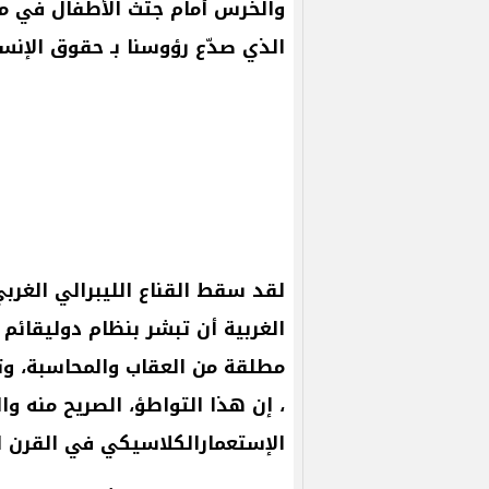
والخرس
أمام
جثث
الأطفال
في
م
الذي
صدّع
رؤوسنا
بـ
حقوق
الإنس
لقد
سقط
القناع
الليبرالي
الغرب
الغربية
أن
تبشر
بنظام
دوليقائم
مطلقة
من
العقاب
والمحاسبة،
وت
،
إن
هذا
التواطؤ،
الصريح
منه
وا
الإستعمارالكلاسيكي
في
القرن
ا