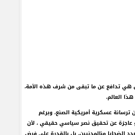
هي
تدافع
عن
ما
تبقى
من
شرف
هذه
الأمة،
هذا
العالم،
ترسانة
عسكرية
أمريكية
الصنع،
وبرغم
عاجزة
عن
تحقيق
نصر
سياسي
حقيقي
،
لأن
دد
الضحايا
منالمدنيين،
بل
بالقدرة
على
فرض