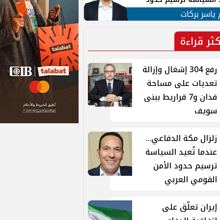
ن القومي العربي
 ياسر بركات
كثر قراءة
رفع 304 إشغال وإزالة
تعديات على مساحة
فدان و7 قراريط ببنى
سويف
زلزال مكة الدفاعي...
عندما تُعيد السياسة
ترسيم حدود الأمن
القومي العربي
إيران تعلّق على