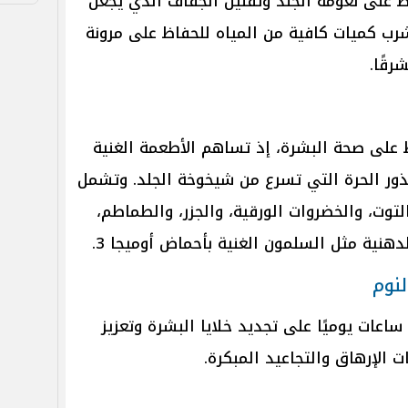
 على نعومة الجلد وتقليل الجفاف الذي يجعل
شرب كميات كافية من المياه للحفاظ على مرونة
رقًا.
ظ على صحة البشرة، إذ تساهم الأطعمة الغنية
ور الحرة التي تسرع من شيخوخة الجلد. وتشمل
توت، والخضروات الورقية، والجزر، والطماطم،
هنية مثل السلمون الغنية بأحماض أوميجا 3.
نوم
يساعد النوم لمدة تتراوح بين 7 و9 ساعات يوميًا على تجديد خلايا البشرة وتعزيز
ت الإرهاق والتجاعيد المبكرة.