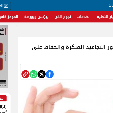
ال
ات
ار التعليم
الخدمات
نجوم الفن
بيزنس وبورصة
الموجز كافي
ور التجاعيد المبكرة والحفاظ على
مق
زلزا
تُعي