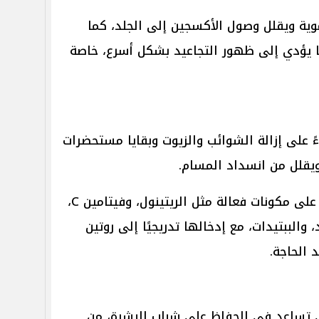
موية ويقلل وصول الأكسجين إلى الجلد، كما
ا يؤدي إلى ظهور التجاعيد بشكل أسرع، خاصة
 على إزالة الشوائب والزيوت وبقايا مستحضرات
ويقلل من انسداد المسام.
كما ينصح باستخدام منتجات تحتوي على مكونات فعالة مثل الريتينول، وفيتامين C،
والببتيدات، مع إدخالها تدريجيًا إلى روتين
 الحاجة.
ي تساعد في الحفاظ على شباب البشرة، من