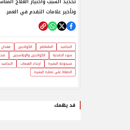
تحديد السبب واختيار العلاج المن
وتأخير علامات التقدم في العمر.
التجاعيد
الطماطم
الكولاجين
فقدان ا
سوء التغذية
الكولاجين والإيلاستين
صحة
شيخوخة البشرة
ارتداء القبعات
التجاعيد 
الحفاظ على نضارة البشرة
قد يهمك