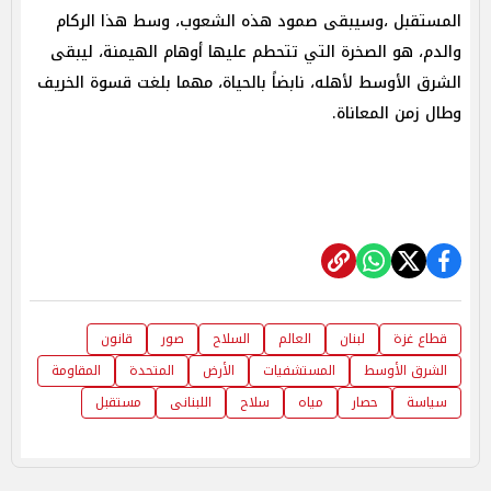
المستقبل ،وسيبقى صمود هذه الشعوب، وسط هذا الركام
والدم، هو الصخرة التي تتحطم عليها أوهام الهيمنة، ليبقى
الشرق الأوسط لأهله، نابضاً بالحياة، مهما بلغت قسوة الخريف
وطال زمن المعاناة.
قطاع غزة
لبنان
العالم
السلاح
صور
قانون
الشرق الأوسط
المستشفيات
الأرض
المتحدة
المقاومة
سياسة
حصار
مياه
سلاح
اللبنانى
مستقبل