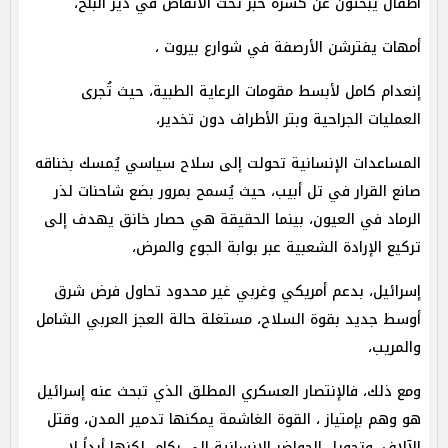
أطفال يبحثون عن كسرة خبز تحت الأنقاض في دير البلح،
أمهات يفترشن الأرصفة في شوارع بيروت ،
إنعدام كامل لأبسط مقومات الرعاية الطبية، حيث تُجرى
العمليات الجراحية وبتر الأطراف دون تخدير،
المساعدات الإنسانية تحولت إلى سلاح سياسي يُمسك بخناقه
صانع القرار في تل أبيب، حيث يُسمح بمرور بضع شاحنات لذر
الرماد في العيون، بينما الحقيقة هي حصار خانق يهدف إلى
تركيع الإرادة الشعبية عبر بوابة الجوع والمرض،
إسرائيل، بدعم أمريكي وغربي غير محدود تحاول فرض شرق
أوسط جديد بقوة السلاح، مستغلة حالة العجز العربي الشامل
والمريب،
ومع ذلك، فالإنتصار العسكري المطلق الذي تبحث عنه إسرائيل
هو وهم بإمتياز ، القوة الغاشمة يمكنها تدمير المدن، وقتل
الآلاف، وتحويل الحواضر الإنسانية إلى ركام، لكنها أبداً لا