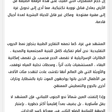
إن حجم المتفجرات التي أُلقيت على هذه الرقعة الضيقة من
الأرض يعادل قنابل نووية تكتيكية، مما أدى إلى تحويل غزة
إلى مقبرة مفتوحة ومكان غير قابل للحياة البشرية لعدة أجيال
قادمة،
المشهد في غزة، كما تصفه التقارير الطبية يتجاوز نمط الحروب
التقليدية؛ نحن أمام تفكيك كامل للبنية المجتمعية والصحية ،
الطائرات الإسرائيلية لا تقصف الحجر فحسب، بل تقصف إمكانية
البقاء ، المستشفيات باتت أثراً ، ومحطات تحلية المياه توقفت،
والأوبئة التي ظن العالم أنها تلاشت عادت لتهدد مئات الآلاف
من الأطفال الذين باتوا يواجهون الموت تارة بالشظايا، وتارات
أخرى بالجوع والتعطيش الممنهج،
وإذا إلتفتت العين شمالاً نحو الجنوب اللبناني، فإن المشهد لا
يقل مأساوية ، بل يضيف بعداً إقليمياً أكثر خطورة ، بإعتبار
الجبهة اللبنانية الضلع الثاني في معركة كسر الإرادات،