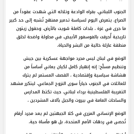
الجنوب اللبناني، بقراه الوادعة وتلاله التي شهدت عقوداً من
الصراع، يتعرض اليوم لسياسة تدمير ممنهج تُشبه إلى حد كبير
ما جرى في غزة ، بلدات كاملة سُويت بالأرض، وحقول زيتون
تاريخية أُحرقت بالفوسفور الأبيض، في محاولة واضحة لخلق
منطقة عازلة خالية من البشر والحياة،
الوضع في لبنان ليس مجرد مواجهة عسكرية بين جيش
وتنظيم مسلّح؛ إنه إنهيار كامل لكيان يعاني أساساً من
هشاشة سياسية وإقتصادية ، القصف المستمر لم يترك
للعائلات في الجنوب خياراً سوى النزوح الجماعي، ليتكرر مشهد
التغريبة الفلسطينية برداء لبناني، حيث تكتظ المدارس
والساحات العامة في بيروت والجبل بآلاف المشردين ،
الوضع الإنساني المزري في كلا الجبهتين لم يعد مجرد أرقام
تُحصى في ردهات الأمم المتحدة، بل هو مأساة حية،