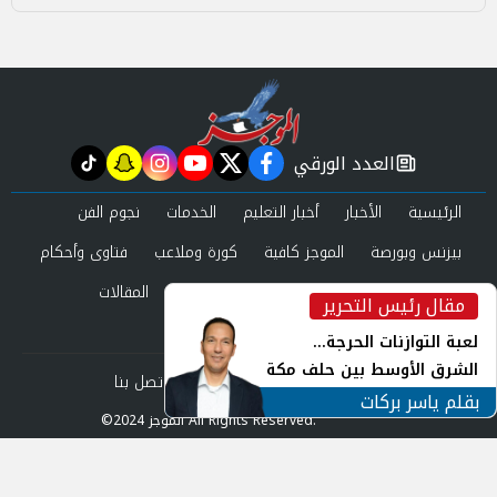
العدد الورقي
tiktok
snapchat
instagram
youtube
twitter
facebook
newspaper
الرئيسية
الأخبار
أخبار التعليم
الخدمات
نجوم الفن
بيزنس وبورصة
الموجز كافية
كورة وملاعب
فتاوى وأحكام
صحة وجمال
عرب وعالم
حوادث ومحاكم
المقالات
مقال رئيس التحرير
inst
العدد الورقي
لعبة التوازنات الحرجة...
الشرق الأوسط بين حلف مكة
من نحن
سياسة الخصوصية
اتصل بنا
ورياح طهران
بقلم ياسر بركات
©2024 الموجز All Rights Reserved.
Powered by