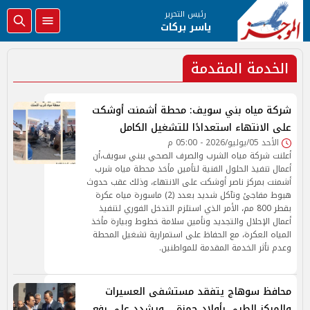
رئيس التحرير
ياسر بركات
الخدمة المقدمة
شركة مياه بني سويف: محطة أشمنت أوشكت
على الانتهاء استعدادًا للتشغيل الكامل
الأحد 05/يوليو/2026 - 05:00 م
أعلنت شركة مياه الشرب والصرف الصحي ببني سويف،أن
أعمال تنفيذ الحلول الفنية لتأمين مأخذ محطة مياه شرب
أشمنت بمركز ناصر أوشكت على الانتهاء، وذلك عقب حدوث
هبوط مفاجئ وتآكل شديد بعدد (2) ماسورة مياه عكرة
بقطر 800 مم، الأمر الذي استلزم التدخل الفوري لتنفيذ
أعمال الإحلال والتجديد وتأمين سلامة خطوط وبيارة مأخذ
المياه العكرة، مع الحفاظ على استمرارية تشغيل المحطة
وعدم تأثر الخدمة المقدمة للمواطنين.
محافظ سوهاج يتفقد مستشفى العسيرات
والمركز الطبي بأولاد حمزة .. ويشدد على رفع