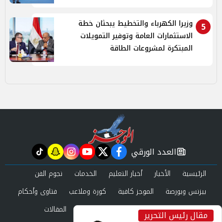
وزيرا الكهرباء والتخطيط يبحثان خطة
5
الاستثمارات العامة وتوفير التمويلات
المبتكرة لمشروعات الطاقة
العدد الورقي
tiktok
snapchat
instagram
youtube
twitter
facebook
newspaper
الرئيسية
الأخبار
أخبار التعليم
الخدمات
نجوم الفن
بيزنس وبورصة
الموجز كافية
كورة وملاعب
فتاوى وأحكام
صحة وجمال
عرب وعالم
حوادث ومحاكم
المقالات
مقال رئيس التحرير
inst