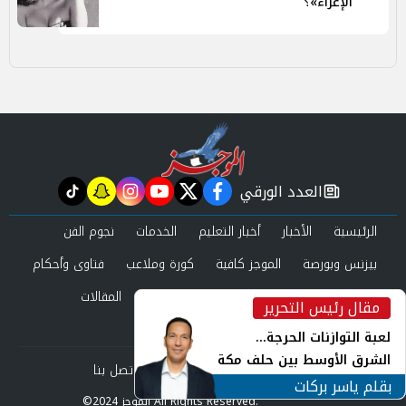
الإغراء»؟
العدد الورقي
tiktok
snapchat
instagram
youtube
twitter
facebook
newspaper
الرئيسية
الأخبار
أخبار التعليم
الخدمات
نجوم الفن
بيزنس وبورصة
الموجز كافية
كورة وملاعب
فتاوى وأحكام
صحة وجمال
عرب وعالم
حوادث ومحاكم
المقالات
مقال رئيس التحرير
inst
العدد الورقي
لعبة التوازنات الحرجة...
الشرق الأوسط بين حلف مكة
من نحن
سياسة الخصوصية
اتصل بنا
ورياح طهران
بقلم ياسر بركات
©2024 الموجز All Rights Reserved.