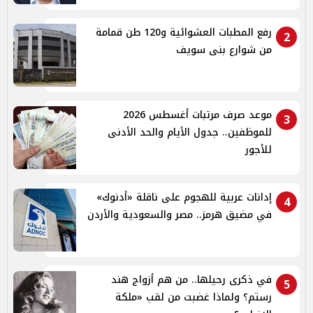
رفع المطبات العشوائية و120 طن قمامة
2
من شوارع بنى سويف
موعد صرف مرتبات أغسطس 2026
3
للموظفين.. جدول الأيام والحد الأدنى
للأجور
إدانات عربية للهجوم على ناقلة «أدنوك»
4
في مضيق هرمز.. مصر والسعودية والأردن
في ذكرى رحيلها.. من هم أزواج هند
5
رستم؟ ولماذا غضبت من لقب «ملكة