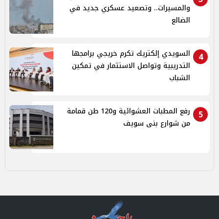
والمسيرات.. وتصعيد عسكري جديد في
الضالع
السويدي إلكتريك تكرم خريجي برامجها
4
التدريبية وتواصل الاستثمار في تمكين
الشباب
رفع المطبات العشوائية و120 طن قمامة
5
من شوارع بنى سويف