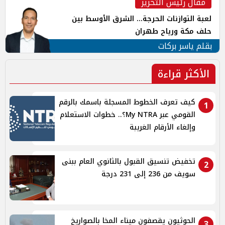
مقال رئيس التحرير
لعبة التوازنات الحرجة... الشرق الأوسط بين
حلف مكة ورياح طهران
بقلم ياسر بركات
الأكثر قراءة
كيف تعرف الخطوط المسجلة باسمك بالرقم
1
القومي عبر My NTRA؟.. خطوات الاستعلام
وإلغاء الأرقام الغريبة
تخفيض تنسيق القبول بالثانوي العام ببنى
2
سويف من 236 إلى 231 درجة
الحوثيون يقصفون ميناء المخا بالصواريخ
3