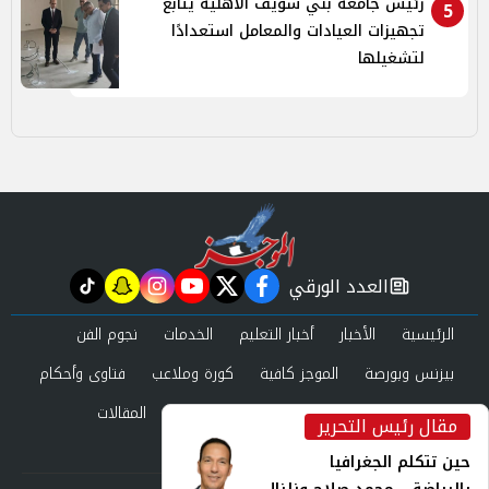
رئيس جامعة بني سويف الأهلية يتابع
5
تجهيزات العيادات والمعامل استعدادًا
لتشغيلها
العدد الورقي
tiktok
snapchat
instagram
youtube
twitter
facebook
newspaper
الرئيسية
الأخبار
أخبار التعليم
الخدمات
نجوم الفن
بيزنس وبورصة
الموجز كافية
كورة وملاعب
فتاوى وأحكام
صحة وجمال
عرب وعالم
حوادث ومحاكم
المقالات
مقال رئيس التحرير
inst
العدد الورقي
حين تتكلم الجغرافيا