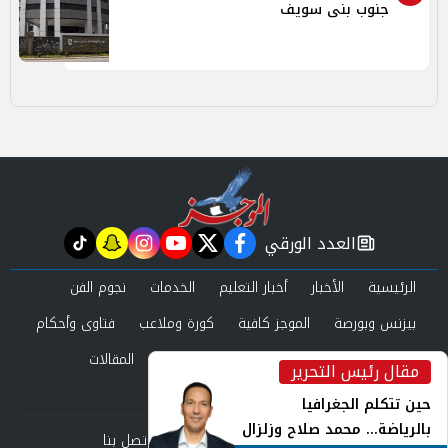
جنوب بنى سويف
العدد الورقي
tiktok
snapchat
instagram
youtube
twitter
facebook
newspaper
الرئيسية
الأخبار
أخبار التعليم
الخدمات
نجوم الفن
بيزنس وبورصة
الموجز كافية
كورة وملاعب
فتاوى وأحكام
صحة وجمال
عرب وعالم
حوادث ومحاكم
المقالات
مقال رئيس التحرير
inst
العدد الورقي
حين تتكلم الجغرافيا
بالرياضة... محمد صلاح وزلزال
من نحن
سياسة الخصوصية
اتصل بنا