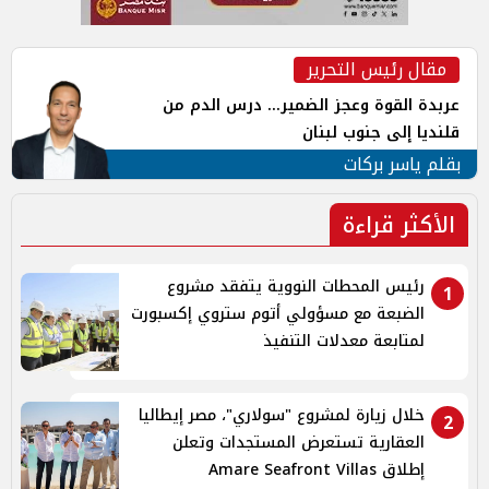
مقال رئيس التحرير
عربدة القوة وعجز الضمير... درس الدم من
قلنديا إلى جنوب لبنان
بقلم ياسر بركات
الأكثر قراءة
رئيس المحطات النووية يتفقد مشروع
1
الضبعة مع مسؤولي أتوم ستروي إكسبورت
لمتابعة معدلات التنفيذ
خلال زيارة لمشروع "سولاري"، مصر إيطاليا
2
العقارية تستعرض المستجدات وتعلن
إطلاق Amare Seafront Villas