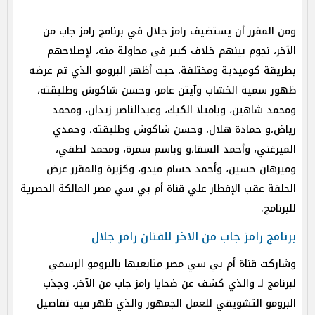
ومن المقرر أن يستضيف رامز جلال في برنامج رامز جاب من
الآخر، نجوم بينهم خلاف كبير في محاولة منه، لإصلاحهم
بطريقة كوميدية ومختلفة، حيث أظهر البرومو الذي تم عرضه
ظهور سمية الخشاب وآيتن عامر، وحسن شاكوش وطليقته،
ومحمد شاهين، وباميلا الكيك، وعبدالناصر زيدان، ومحمد
رياض،و حمادة هلال، وحسن شاكوش وطليقته، وحمدي
الميرغني، وأحمد السقا،و وباسم سمرة، ومحمد لطفي،
وميرهان حسين، وأحمد حسام ميدو، وكزبرة والمقرر عرض
الحلقة عقب الإفطار علي قناة أم بي سي مصر المالكة الحصرية
للبرنامج.
برنامج رامز جاب من الاخر للفنان رامز جلال
وشاركت قناة أم بي سي مصر متابعيها بالبرومو الرسمي
لبرنامج لـ والذي كشف عن ضحايا رامز جاب من الآخر، وجذب
البرومو التشويقي للعمل الجمهور والذي ظهر فيه تفاصيل