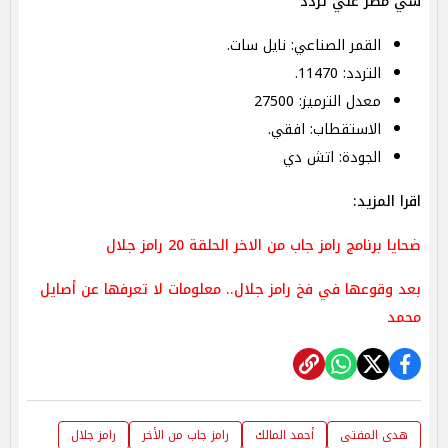
سي مصر علي تردد
القمر الصناعي: نايل سات.
التردد: 11470.
معدل الترميز: 27500
الاستقطاب: افقي.
الجودة: اتش دي
اقرا المزيد:
ضحايا برنامج رامز جاب من الاخر الحلقة 20 رامز جلال
بعد وقوعها في فخ رامز جلال.. معلومات لا تعرفها عن أصايل
محمد
هدى المفتى
أحمد المالك
رامز جاب من الأخر
رامز جلال