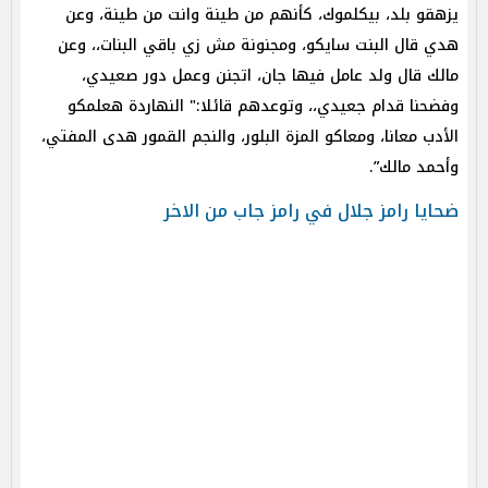
يزهقو بلد، بيكلموك، كأنهم من طينة وانت من طينة، وعن
هدي قال البنت سايكو، ومجنونة مش زي باقي البنات،، وعن
مالك قال ولد عامل فيها جان، اتجنن وعمل دور صعيدي،
وفضحنا قدام جعيدي،، وتوعدهم قائلا:" النهاردة هعلمكو
الأدب معانا، ومعاكو المزة البلور، والنجم القمور هدى المفتي،
وأحمد مالك”.
ضحايا رامز جلال في رامز جاب من الاخر