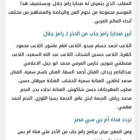
المقلب، الذي يتعرض له ضحايا رامز جلال، ويستضيف هذا
الموسم مجموعة من نجوم الفن والرياضة والمشاهير من مختلف
أنحاء العالم العربي.
أبرز ضحايا رامز جاب من الاخر لـ رامز جلال
اللاعب احمد حسام ميدو، اللاعب امام عاشور، اللاعب محمود
كهربا، اللاعب حسين الشحات، اللاعب عبد الله السعيد، اللاعب
مصطفي شوبير، حارس المرمي محمد ابو جبل، الاعلامي
عبدالناصر زيدان، الفنان أحمد السقا، الفنان باسم سمرة، الفنان
محمد لطفي، الفنانة سمية الخشاب، الفنانة ميرهان حسن،
مطرب المهرجانات حسن شاكوش، الفنانة نجلاء بدر، النجم
محمد رياض، النجمة ايتن عامر، النجمة يسرا اللوزي، النجم أحمد
فهمي.
تردد قناة أم بي سي مصر
ومن المقرر عرض برنامج رامز جاب من الآخر علي قناة ام بس