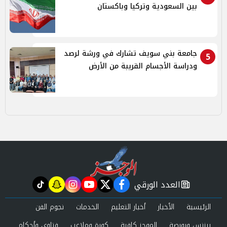
بين السعودية وتركيا وباكستان
جامعة بني سويف تشارك في ورشة لرصد
5
ودراسة الأجسام القريبة من الأرض
العدد الورقي
tiktok
snapchat
instagram
youtube
twitter
facebook
newspaper
الرئيسية
الأخبار
أخبار التعليم
الخدمات
نجوم الفن
بيزنس وبورصة
الموجز كافية
كورة وملاعب
فتاوى وأحكام