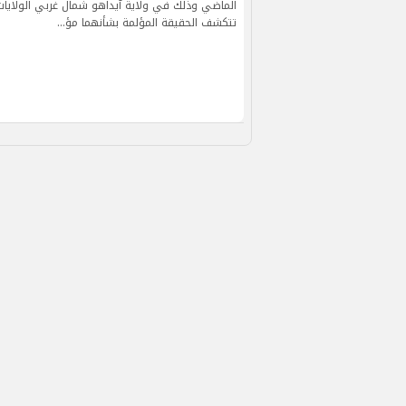
الماضي وذلك في ولاية آيداهو شمال غربي الولايات
تتكشف الحقيقة المؤلمة بشأنهما مؤ…