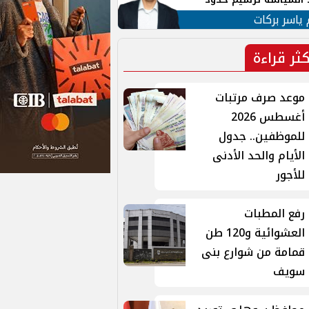
ن القومي العربي
 ياسر بركات
كثر قراءة
موعد صرف مرتبات
أغسطس 2026
للموظفين.. جدول
الأيام والحد الأدنى
للأجور
رفع المطبات
العشوائية و120 طن
قمامة من شوارع بنى
سويف