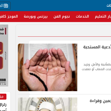
ال
ات
ار التعليم
الخدمات
نجوم الفن
بيزنس وبورصة
الموجز كافي
أدعية المستحبة
مأنينة والأمل، وتزيد
شتدت الصعاب أو تعقدت
مق
جمين وقراءة
زلزا
تُعي