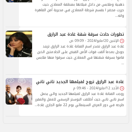
ذهبية وملابس من داخل فيلاتها بمنطقة المعادى حيث
حررت محضر ا بقسم شرطة المعادي في مديرية أمن القاهرة
واته…
تطورات حادث سرقة شقة غادة عبد الرازق
الإثنين 20/مايو/2024 - 09:09 ص
غادة عبد الرازق تصدر اسم الفنانة غادة عبد الرازق تريند
جوجل بعدما ألقت قوات الأمن القبض على الخادمتين الذين
قاموا بسرقة شقتها في المعادي حيث سرقوا منها ملابس
…
غادة عبد الرازق تروج لفيلمها الجديد تاني تاني
الأحد 12/مايو/2024 - 09:46 م
روجت الفنانة غادة عبد الرازق لفيلمها الجديد والي يحمل
اسم تاني تاني حيث أطلقت البوستر الرسمي للعمل والمقرر
طرحه في دور العرض السينمائي يوم 22 مايو الجاري غادة…