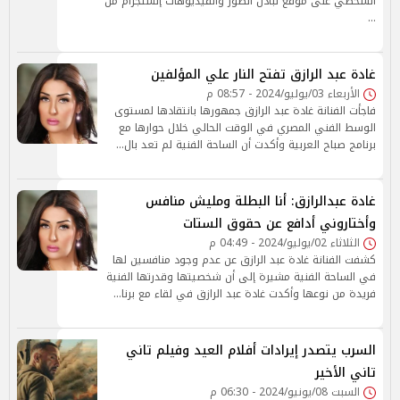
الشخصي على موقع تبادل الصور والفيديوهات إنستجرام من
…
غادة عبد الرازق تفتح النار علي المؤلفين
الأربعاء 03/يوليو/2024 - 08:57 م
فاجأت الفنانة غادة عبد الرازق جمهورها بانتقادها لمستوى
الوسط الفني المصري في الوقت الحالي خلال حوارها مع
برنامج صباح العربية وأكدت أن الساحة الفنية لم تعد بال…
غادة عبدالرازق: أنا البطلة ومليش منافس
وأختاروني أدافع عن حقوق الستات
الثلاثاء 02/يوليو/2024 - 04:49 م
كشفت الفنانة غادة عبد الرازق عن عدم وجود منافسين لها
في الساحة الفنية مشيرة إلى أن شخصيتها وقدرتها الفنية
فريدة من نوعها وأكدت غادة عبد الرازق في لقاء مع برنا…
السرب يتصدر إيرادات أفلام العيد وفيلم تاني
تاني الأخير
السبت 08/يونيو/2024 - 06:30 م