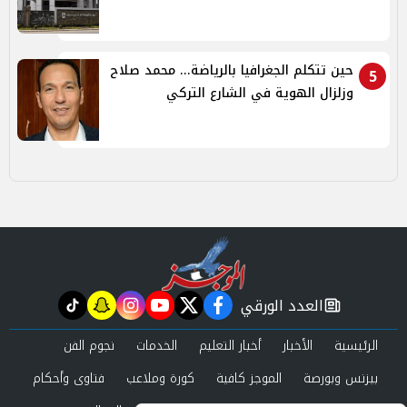
حين تتكلم الجغرافيا بالرياضة... محمد صلاح
5
وزلزال الهوية في الشارع التركي
العدد الورقي
tiktok
snapchat
instagram
youtube
twitter
facebook
newspaper
الرئيسية
الأخبار
أخبار التعليم
الخدمات
نجوم الفن
بيزنس وبورصة
الموجز كافية
كورة وملاعب
فتاوى وأحكام