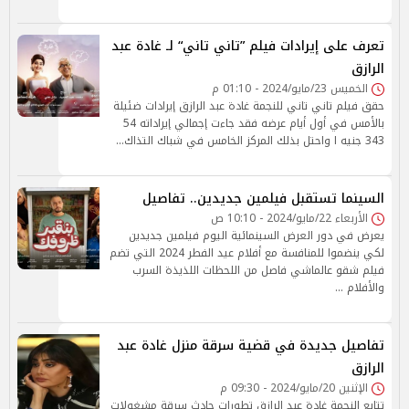
تعرف على إيرادات فيلم ”تاني تاني“ لـ غادة عبد
الرازق
الخميس 23/مايو/2024 - 01:10 م
حقق فيلم تاني تاني للنجمة غادة عبد الرازق إيرادات ضئيلة
بالأمس في أول أيام عرضه فقد جاءت إجمالي إيراداته 54
343 جنيه ا واحتل بذلك المركز الخامس في شباك التذاك…
السينما تستقبل فيلمين جديدين.. تفاصيل
الأربعاء 22/مايو/2024 - 10:10 ص
يعرض في دور العرض السينمائية اليوم فيلمين جديدين
لكي ينضموا للمنافسة مع أفلام عيد الفطر 2024 التي تضم
فيلم شقو عالماشي فاصل من اللحظات اللذيذة السرب
والأفلام …
تفاصيل جديدة في قضية سرقة منزل غادة عبد
الرازق
الإثنين 20/مايو/2024 - 09:30 م
تتابع النجمة غادة عبد الرازق تطورات حادث سرقة مشغولات