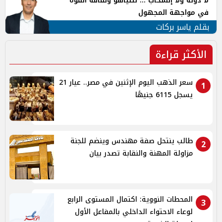
لا دولة ولا إنسحاب ... نتنياهو وثقافة القوة
في مواجهة المجهول
بقلم ياسر بركات
الأكثر قراءة
سعر الذهب اليوم الإثنين في مصر.. عيار 21
1
يسجل 6115 جنيهًا
طالب ينتحل صفة مهندس وينضم للجنة
2
مزاولة المهنة والنقابة تصدر بيان
المحطات النووية: اكتمال المستوى الرابع
3
لوعاء الاحتواء الداخلي بالمفاعل الأول