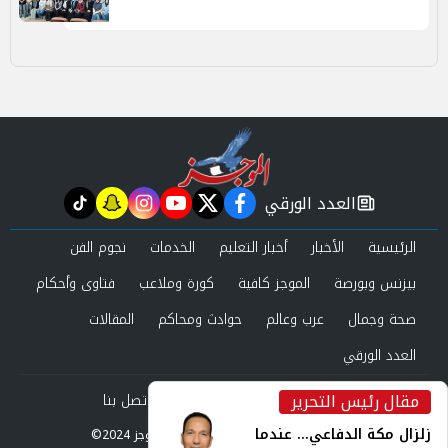
العدد الورقي
tiktok
snapchat
instagram
youtube
twitter
facebook
newspaper
الرئيسية
الأخبار
أخبار التعليم
الخدمات
نجوم الفن
بيزنس وبورصة
الموجز كافية
كورة وملاعب
فتاوى وأحكام
صحة وجمال
عرب وعالم
حوادث ومحاكم
المقالات
العدد الورقي
مقال رئيس التحرير
من نحن
سياسة الخصوصية
اتصل بنا
inst
زلزال مكة الدفاعي... عندما
©2024 الموجز All Rights Reserved.