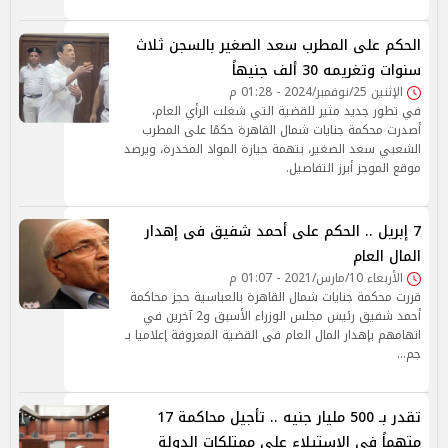
الحكم على المطرب سعد الصغير بالسجن ثلاث
سنوات وتغريمه 30 ألف جنيهاً
الإثنين 25/نوفمبر/2024 - 01:28 م
في تطور جديد مثير للقضية التي شغلت الرأي العام،
أصدرت محكمة جنايات شمال القاهرة حكمًا على المطرب
الشعبي سعد الصغير، بتهمة حيازة المواد المخدرة، ويرصد
موقع الموجز أبرز التفاصيل.
7 إبريل .. الحكم على أحمد شفيق فى إهدار
المال العام
الأربعاء 10/مارس/2021 - 01:07 م
قررت محكمة جنايات شمال القاهرة بالعباسية حجز محاكمة
أحمد شفيق رئيس مجلس الوزراء الأسبق و2 آخرين في
اتهامهم بإهدار المال العام فى القضية المعروفة إعلاميا بـ
جم…
تقدر بـ 500 مليار جنيه .. تأجيل محاكمة 17
متهماً فى الإستيلاء على ممتلكات الدولة