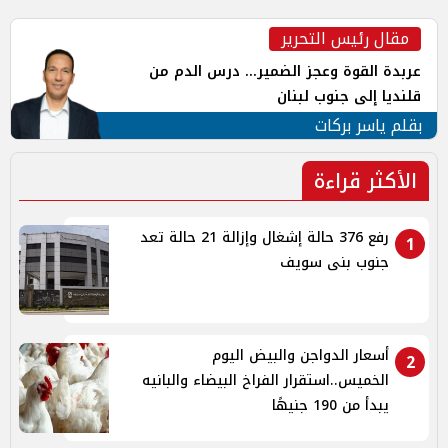
مقال رئيس التحرير
عربدة القوة وعجز الضمير... درس الدم من
قلنديا إلى جنوب لبنان
بقلم ياسر بركات
الأكثر قراءة
رفع 376 حالة إشغال وإزالة 21 حالة تعد
1
جنوب بنى سويف
أسعار الدواجن والبيض اليوم
2
الخميس..استقرار الفراخ البيضاء والبانيه
يبدأ من 190 جنيهًا