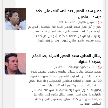
مصير سعد الصغير بعد الاستئناف على حكم
حبسه.. تفاصيل
الخميس 02/يناير/2025 - 09:16 م
يذكر أن آخر أعمال سعد الصغير، اغنية بابا الشغلانة ، الذي تم
طرحها عبر قناته الرسمية على موقع الفيديوهات الشهير
يوتيوب ، وحقق من خلالها نجاحاً كبيراً، وهي من كلمات
محمد محمود وألحان هاني فاروق، وتوزيع زيزو فاروق.
رسائل المطرب سعد الصغير لأسرته بعد الحكم
بسجنه 3 سنوات
الثلاثاء 26/نوفمبر/2024 - 08:30 ص
حكمت محكمة جنايات شمال القاهرة بالسجن المشدد لمدة
ثلاث سنوات على المطرب الشعبي سعد الصغير، مع تغريمه
30 ألف جنيه، إثر اتهامه بتعاطي المخدرات. وجاء هذا الحكم
بعد تحقيقات طويلة وتقديم أدلة تثبت حيازته سجائر
إلكترونية تحتوي على مواد مخدرة، بما في ذلك الحشيش
والترامادول وقد أرسل سعد رسائل مؤثرة إلى أبنائه قبل
دخوله السجن، في هذا السياق، يستعرض الموجز كافة
التفاصيل فيما يلي.