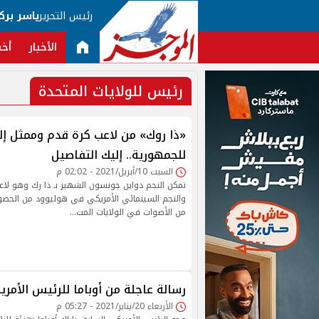
رئيس التحرير
ياسر برك
الأخبار
أخب
رئيس للولايات المتحدة
«ذا روك» من لاعب كرة قدم وممثل إ
للجمهورية.. إليك التفاصيل
السبت 10/أبريل/2021 - 02:02 م
تمكن النجم دواين جونسون الشهير بـ ذا رك وهو لاع
من الأصوات في الولايات المت…
رسالة عاجلة من أوباما للرئيس الأمري
الأربعاء 20/يناير/2021 - 05:27 م