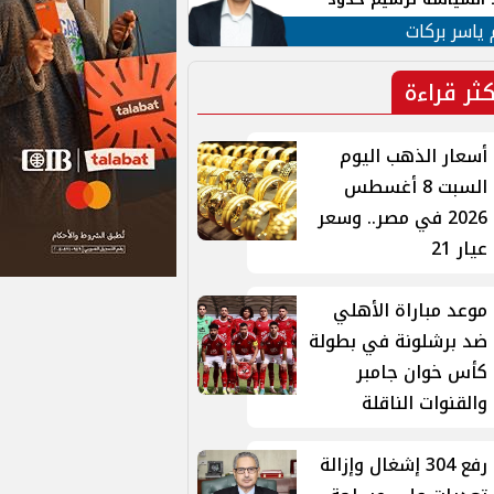
ن القومي العربي
 ياسر بركات
كثر قراءة
أسعار الذهب اليوم
السبت 8 أغسطس
2026 في مصر.. وسعر
عيار 21
موعد مباراة الأهلي
ضد برشلونة في بطولة
كأس خوان جامبر
والقنوات الناقلة
رفع 304 إشغال وإزالة