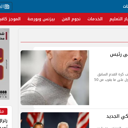
ال
ات
ار التعليم
الخدمات
نجوم الفن
بيزنس وبورصة
الموجز كافي
لى رئيس
ب كرة القدم السابق
والنجم السينمائي الأمريكي في هوليوود من الحصول على ما يقرب من 50
مق
كي الجديد
زلزا
تُعي