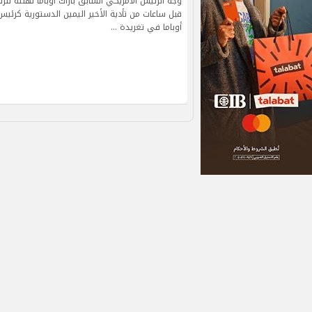
وجه الرئيس الأمريكي السابق باراك أوباما تهنئة للر
قبل ساعات من تأدية الأخير اليمين الدستورية كرئيس
أوباما في تغريدة …