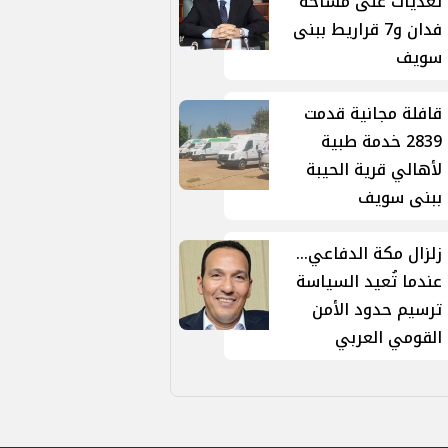
تعديات على مساحة
فدان و7 قراريط ببنى
سويف
قافلة مجانية قدمت
2839 خدمة طبية
لأهالي قرية الحيبة
ببنى سويف
زلزال مكة الدفاعي...
عندما تُعيد السياسة
ترسيم حدود الأمن
القومي العربي