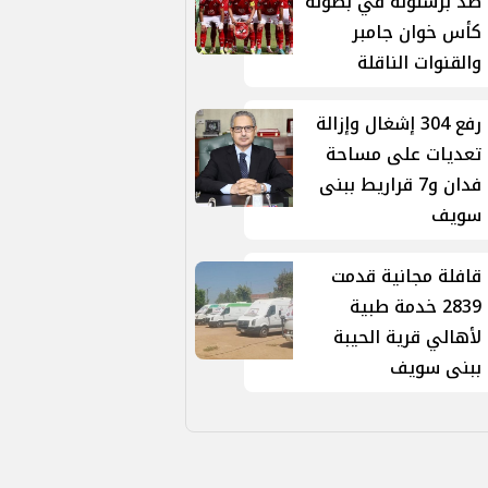
ضد برشلونة في بطولة
كأس خوان جامبر
والقنوات الناقلة
رفع 304 إشغال وإزالة
تعديات على مساحة
فدان و7 قراريط ببنى
سويف
قافلة مجانية قدمت
2839 خدمة طبية
لأهالي قرية الحيبة
ببنى سويف