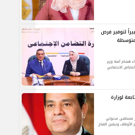
بيراً لتوفير فرص
لمتوسطة
ء هشام آمنة وزير
التضامن الاجتماعي
عة لوزارة
تور مصطفى مدبولي
الأوقاف ونيفين القباج