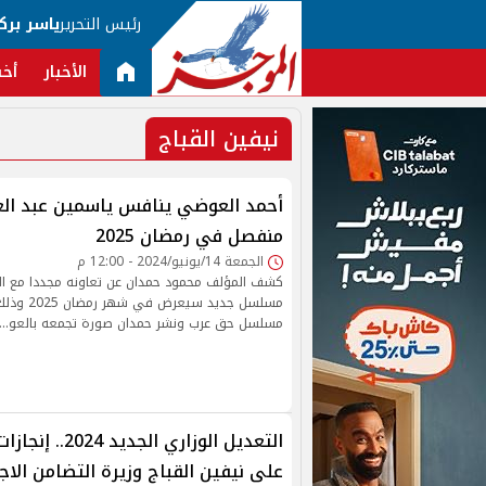
رئيس التحرير
ياسر برك
الأخبار
أخب
نيفين القباج
أحمد العوضي ينافس ياسمين عبد ال
منفصل في رمضان 2025
الجمعة 14/يونيو/2024 - 12:00 م
كشف المؤلف محمود حمدان عن تعاونه مجددا مع ا
مسلسل جديد س
مسلسل حق عرب ونشر حمدان صورة تجمعه بالعو…
التعديل الوزاري الجد
على نيفين القباج وزيرة التضامن الا