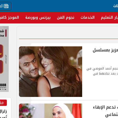
ال
ات
ار التعليم
الخدمات
نجوم الفن
بيزنس وبورصة
الموجز كافي
عزيز بمسلسل
لنجم أحمد العوضي في
يعرض في شهر رمضان 2025 وذلك بعد نجاحهما في
مق
يد 2024.. إنجازات تدعم الإبقاء
زلزا
جتماعي
تُعي