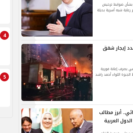
ا بشأن ضوابط ترخيص
 رعاية شبه أسرية بديلة
4
دد إيجار شقق
عي بصرف إعانة فورية
لجيزة اللواء أحمد راشد
5
ئي.. أبرز مطالب
لدول العربية