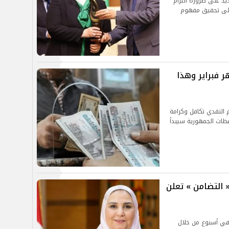
ديد على ضرورة التزام
 على تحقيق مفهوم
 فبراير وهذا
 النقدي تكافل وكرامة
فظات الجمهورية سيبدأ
ية.. « التضامن » تعلن
 في أسبوع من خلال