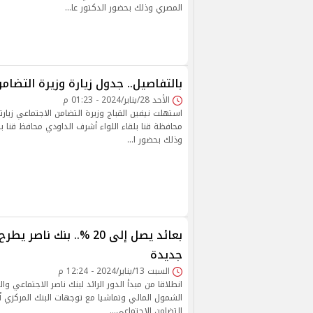
المصري وذلك بحضور الدكتور عا…
بالتفاصيل.. جدول زيارة وزيرة التضامن
الأحد 28/يناير/2024 - 01:23 م
استهلت نيفين القباج وزيرة التضامن الاجتماعي زيارت
محافظة قنا بلقاء اللواء أشرف الداودي محافظ قنا با
وذلك بحضور ا…
بعائد يصل إلى 20 %.. بنك ن
جديدة
السبت 13/يناير/2024 - 12:24 م
انطلاقا من مبدأ الدور الرائد لبنك ناصر الاجتماعي 
الشمول المالي وتماشيا مع توجهات البنك المركزي أع
التضامن الاجتماعي…