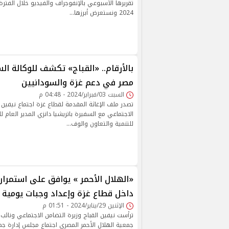
2024 ونستعرض أبرزها…
بالأرقام.. «القباج» تكشف للوكالة ا
مصر في دعم غزة والسودانيين
السبت 03/فبراير/2024 - 04:48 م
تصدر ملف الإغاثة المقدمة لقطاع غزة اجتماع نيفين ا
الاجتماعي مع السفيرة باتريشيا دانزي المدير العام ل
للتنمية والتعاون والوف…
«الهلال الأحمر » يوافق على استمرار
داخل قطاع غزة وإعداد وجبات يومية 
الإثنين 29/يناير/2024 - 01:51 م
ترأست نيفين القباج وزيرة التضامن الاجتماعي ونائ
جمعية الهلال الأحمر المصري اجتماع مجلس إدارة جمع