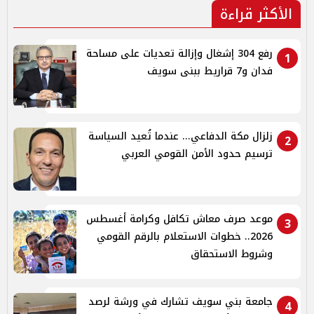
الأكثر قراءة
رفع 304 إشغال وإزالة تعديات على مساحة
1
فدان و7 قراريط ببنى سويف
زلزال مكة الدفاعي... عندما تُعيد السياسة
2
ترسيم حدود الأمن القومي العربي
موعد صرف معاش تكافل وكرامة أغسطس
3
2026.. خطوات الاستعلام بالرقم القومي
وشروط الاستحقاق
جامعة بني سويف تشارك في ورشة لرصد
4