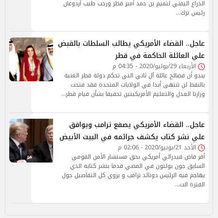
الذراع اليمني لتميم بن حمد أمير قطر ورجب طيب أردوغان
رئيس ترك…
عاجل.. القضاء الأمريكي يطالب السلطات بالقبض
علي العائلة الحاكمة في قطر
الأربعاء 29/يوليو/2020 - 04:35 م
يبدو أن فضائح عائلة آل ثاني التي تحكم دولة قطر الغنية
بالنفط لن تنتهى أبدا في الولايات المتحدة فقد فتحت
وزارتا العدل والتعليم الأمريكيتين تحقيقا بشأن قيام قطر…
عاجل.. القضاء الأمريكي يصفع ترامب ويوافق
علي نشر كتاب يكشف جرائمه في البيت الأبيض
الأحد 21/يونيو/2020 - 02:06 م
أقر قاض فيدرالي أمريكي بحق مستشار الأمن القومي
السابق جون بولتون في المضي قدما بنشر كتابه الذي
يهاجم فيه الرئيس دونالد ترامب و يروي كل التفاصيل حول
الفترة الت…