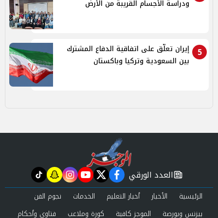
ودراسة الأجسام القريبة من الأرض
إيران تعلّق على اتفاقية الدفاع المشترك
5
بين السعودية وتركيا وباكستان
العدد الورقي
tiktok
snapchat
instagram
youtube
twitter
facebook
newspaper
الرئيسية
الأخبار
أخبار التعليم
الخدمات
نجوم الفن
بيزنس وبورصة
الموجز كافية
كورة وملاعب
فتاوى وأحكام