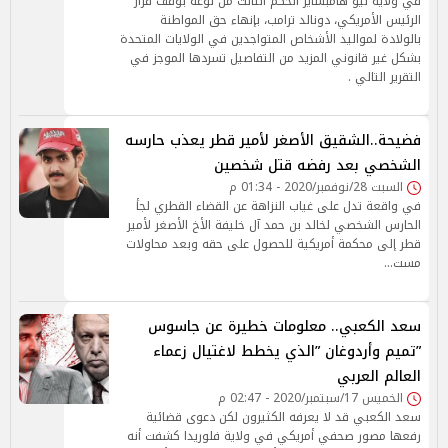
في ولاية نيو هامبشاير الحكم الثالث من نوعه بوقف قرار
الرئيس الأمريكي، دونالد ترامب، بإنهاء حق المواطنة
بالولادة لمواليد الأشخاص المتواجدين في الولايات المتحدة
بشكل غير قانوني المزيد من التفاصيل تسردها الموجز في
التقرير التالي .
فضيحة..الشقيق الأصغر لأمير قطر يعذب حارسه
الشخصي بعد رفضه قتل شخصين
السبت 28/نوفمبر/2020 - 01:34 م
في واقعة تدل على غياب النزاهة عن القضاء القطري لجأ
الحارس الشخصي لخالد بن حمد آل خليفة الأخ الأصغر لأمير
قطر إلى محكمة أمريكية للحصول على حقه وبعد محاولات
مست…
سعد الكعبي.. معلومات خطيرة عن جاسوس
”تميم وأردوغان ”الذي يخطط لاغتيال زعماء
العالم العربي
الخميس 17/سبتمبر/2020 - 02:47 م
سعد الكعبي قد لا يعرفه الكثيرون لكن دعوى قضائية
رفعها مصور صحفي أمريكي في ولاية فلوريدا كشفت أنه