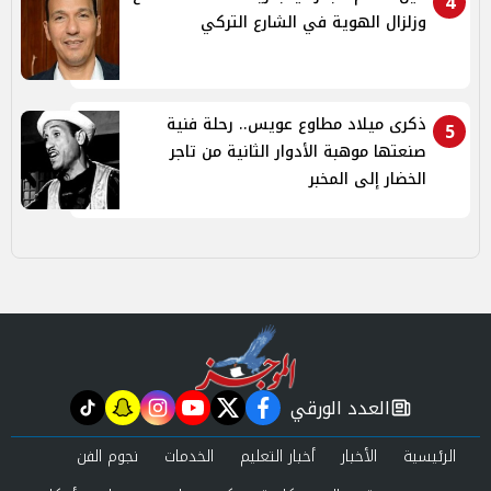
4
وزلزال الهوية في الشارع التركي
ذكرى ميلاد مطاوع عويس.. رحلة فنية
5
صنعتها موهبة الأدوار الثانية من تاجر
الخضار إلى المخبر
العدد الورقي
tiktok
snapchat
instagram
youtube
twitter
facebook
newspaper
الرئيسية
الأخبار
أخبار التعليم
الخدمات
نجوم الفن