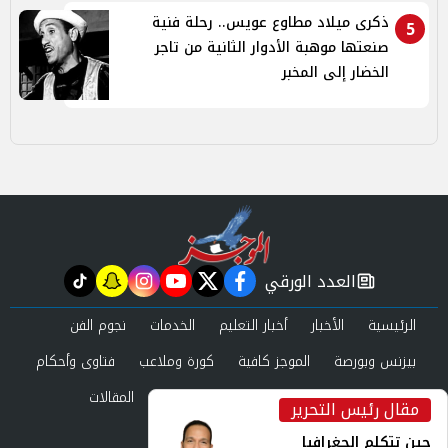
ذكرى ميلاد مطاوع عويس.. رحلة فنية
5
صنعتها موهبة الأدوار الثانية من تاجر
الخضار إلى المخبر
العدد الورقي
tiktok
snapchat
instagram
youtube
twitter
facebook
newspaper
الرئيسية
الأخبار
أخبار التعليم
الخدمات
نجوم الفن
بيزنس وبورصة
الموجز كافية
كورة وملاعب
فتاوى وأحكام
صحة وجمال
عرب وعالم
حوادث ومحاكم
المقالات
مقال رئيس التحرير
inst
العدد الورقي
حين تتكلم الجغرافيا