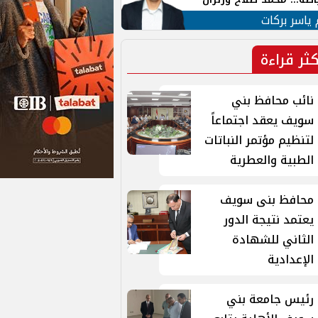
ية في الشارع التركي
 ياسر بركات
كثر قراءة
نائب محافظ بني
سويف يعقد اجتماعاً
لتنظيم مؤتمر النباتات
الطبية والعطرية
محافظ بنى سويف
يعتمد نتيجة الدور
الثاني للشهادة
الإعدادية
رئيس جامعة بني