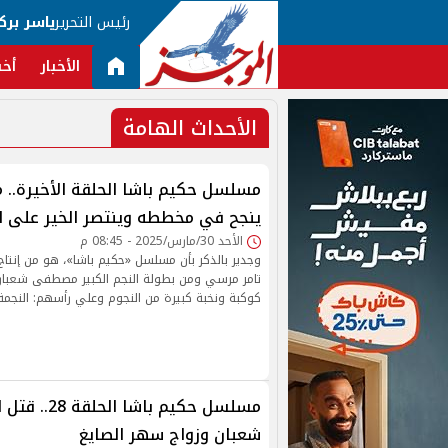
رئيس التحرير
ياسر برك
الأخبار
أخب
الأحداث الهامة
مسلسل حكيم باشا الحلقة الأخيرة.
ينجح في مخططه وينتصر الخير على ا
الأحد 30/مارس/2025 - 08:45 م
وجدير بالذكر بأن مسلسل «حكيم باشا»، هو من إنتا
تامر مرسي ومن بطولة النجم الكبير مصطفى شعبا
كوكبة ونخبة كبيرة من النجوم وعلي رأسهم: النجمة 
مسلسل حكيم باشا
شعبان وزواج سهر الصايغ