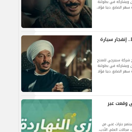
ن ويشاركه في بطولتة
هر الصايغ، دينا فؤاد،
. إنفجار سيارة
ج شركة سينرچي للمنتج
ن ويشاركه في بطولتة
سهر الصايغ، دينا فؤاد
نسى وقعت عبر
ريخية لا تُنسى .. تزخر ذاكرة التاريخ في 2 سبتمبر بتراث غني من
مجالات العلم، الأدب،