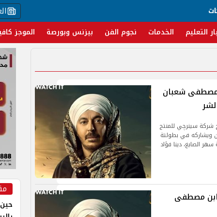
ال
ات
ار التعليم
الخدمات
نجوم الفن
بيزنس وبورصة
الموجز كافي
. مصطفى شعبان
لشر
ج شركة سينرچي للمنتج
ن ويشاركه في بطولتة
سهر الصايغ، دينا فؤاد
مق
 الحلقة 28.. قتل ابن مصطفى
حين 
بالر