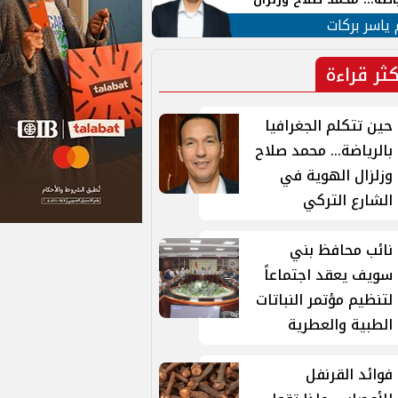
ية في الشارع التركي
 ياسر بركات
كثر قراءة
حين تتكلم الجغرافيا
بالرياضة... محمد صلاح
وزلزال الهوية في
الشارع التركي
نائب محافظ بني
سويف يعقد اجتماعاً
لتنظيم مؤتمر النباتات
الطبية والعطرية
فوائد القرنفل