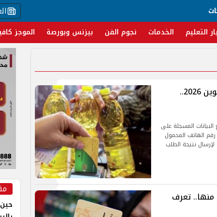
ال
ات
ار التعليم
الخدمات
نجوم الفن
بيزنس وبورصة
الموجز كافي
خطوات التظلم على حذف بطاقة التموين 2026..
البيانات المسجلة على
 رقم الهاتف المحمول
لإرسال نتيجة الطلب
مق
منها.. تعرف
حين 
بالر