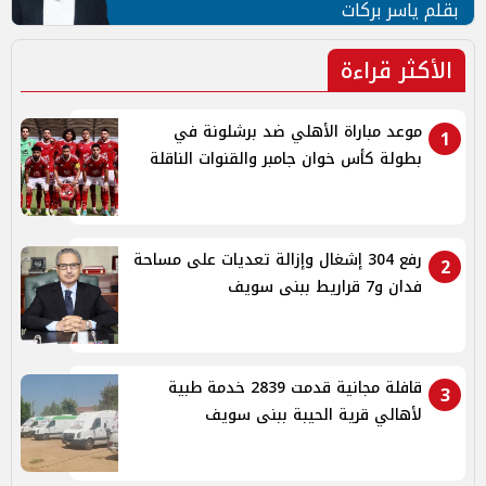
بقلم ياسر بركات
الأكثر قراءة
موعد مباراة الأهلي ضد برشلونة في
1
بطولة كأس خوان جامبر والقنوات الناقلة
رفع 304 إشغال وإزالة تعديات على مساحة
2
فدان و7 قراريط ببنى سويف
قافلة مجانية قدمت 2839 خدمة طبية
3
لأهالي قرية الحيبة ببنى سويف